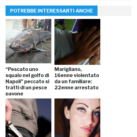
POTREBBE INTERESSARTI ANCHE
“Pescato uno
Marigliano,
squalo nel golfo di
16enne violentato
Napoli” peccato si
da un familiare:
tratti di un pesce
22enne arrestato
pavone