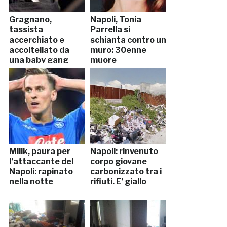
Gragnano,
Napoli, Tonia
tassista
Parrella si
accerchiato e
schianta contro un
accoltellato da
muro: 30enne
una baby gang
muore
Milik, paura per
Napoli: rinvenuto
l’attaccante del
corpo giovane
Napoli: rapinato
carbonizzato tra i
nella notte
rifiuti. E’ giallo