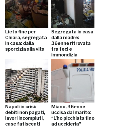
Lieto fine per
Segregata in casa
Chiara, segregata
dalla madre:
in casa: dalla
36enne ritrovata
sporcizia alla vita
tra feci e
immondizia
Napoli in crisi:
Miano, 36enne
debiti non pagati,
uccisa dal marito:
lavori incompiuti,
“L’ho picchiata fino
case fatiscenti
ad ucciderla”