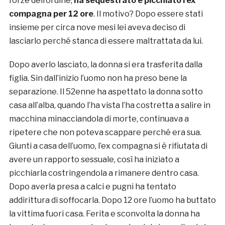
forze dell’ordine,
ha sequestrato e picchiato l’ex
compagna per 12 ore
. Il motivo? Dopo essere stati
insieme per circa nove mesi lei aveva deciso di
lasciarlo perché stanca di essere maltrattata da lui.
Dopo averlo lasciato, la donna si era trasferita dalla
figlia. Sin dall’inizio l’uomo non ha preso bene la
separazione. Il 52enne ha aspettato la donna sotto
casa all’alba, quando l’ha vista l’ha costretta a salire in
macchina minacciandola di morte, continuava a
ripetere che non poteva scappare perché era sua.
Giunti a casa dell’uomo, l’ex compagna si è rifiutata di
avere un rapporto sessuale, così ha iniziato a
picchiarla costringendola a rimanere dentro casa.
Dopo averla presa a calci e pugni ha tentato
addirittura di soffocarla. Dopo 12 ore l’uomo ha buttato
la vittima fuori casa. Ferita e sconvolta la donna ha