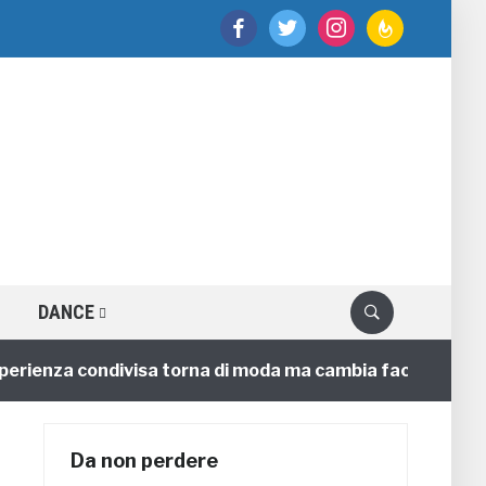
facebook
twitter
instagram
feedburner
DANCE
enza condivisa torna di moda ma cambia faccia
4 anni
Da non perdere