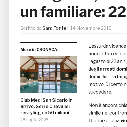
un familiare: 2
Scritto da
Sara Fonte
il
14 Novembre 2018
L’assurda vicenda 
More in CRONACA:
anni è stato viole
ragazzo di 22 anni
degli
arresti domic
domiciliari, la fam
motivo. Di certo
succedere.
Club Med: San Sicario in
Non è ancora chia
arrivo, Serre Chevalier
restyling da 50 milioni
simile nei confront
28 Luglio 2025
16enne e lo ha
vi