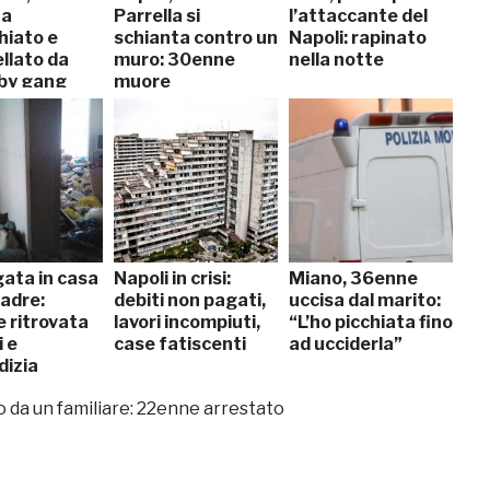
ta
Parrella si
l’attaccante del
hiato e
schianta contro un
Napoli: rapinato
llato da
muro: 30enne
nella notte
by gang
muore
ata in casa
Napoli in crisi:
Miano, 36enne
madre:
debiti non pagati,
uccisa dal marito:
 ritrovata
lavori incompiuti,
“L’ho picchiata fino
i e
case fatiscenti
ad ucciderla”
izia
 da un familiare: 22enne arrestato