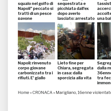
squalo nel golfo di
sequestrata e
tassis
Napoli” peccato si
picchiata dall’ex
accerc
tratti di un pesce
dopo averlo
accolte
pavone
lasciato: arrestato
una ba
Napoli: rinvenuto
Lieto fine per
Segreg
corpo giovane
Chiara, segregata
dalla 
carbonizzato tra i
in casa: dalla
36enne
rifiuti. E’ giallo
sporcizia alla vita
tra fec
immond
Home
»
CRONACA
»
Marigliano, 16enne violentato