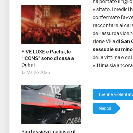
ha portato il figl
visitato. I medici
confermato l’avv
raccontare ai car
dell’assurda vicen
rione Villa di
San G
sessuale su mino
FIVE LUXE e Pacha, le
della vittima e de
“ICONS” sono di casa a
Dubai
vittima sia ancor
13 Marzo 2025
16enne violentat
Napoli
Pontassieve, colpisce il