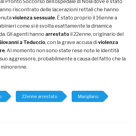
io al Pronto Soccorso dell’ospedale di Nola dove è stato
 hanno riscontrato delle lacerazioni rettali che hanno
enuta
violenza sessuale
. È stato proprio il 16enne a
abinieri come si è svolta esattamente la dinamica
da. Gli agenti hanno
arrestato
il 22enne, originario del
iovanni a Teduccio
, con la grave accusa di
violenza
re
. Al momento non sono state rese note le identità
l suo aggressore, probabilmente a causa del fatto che la
a minorenne.
o
22enne arrestato
Marigliano