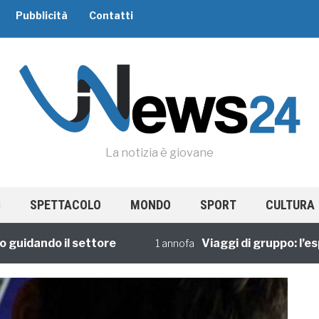
Pubblicità
Contatti
La notizia è giovane
SPETTACOLO
MONDO
SPORT
CULTURA
ando il settore
Viaggi di gruppo: l’esperi
1 annofa