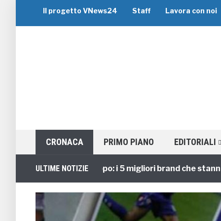
Il progetto VNews24
Staff
Lavora con noi
CRONACA
PRIMO PIANO
EDITORIALI
Viaggi di Gruppo: i 5 migliori brand che stanno guid
ULTIME NOTIZIE