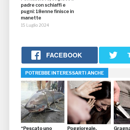
padre con schiaffi e
pugni: 18enne finisce in
manette
15 Luglio 2024
FACEBOOK
POTREBBE INTERESSARTI ANCHE
“Pescato uno
Poggioreale,
Gragna