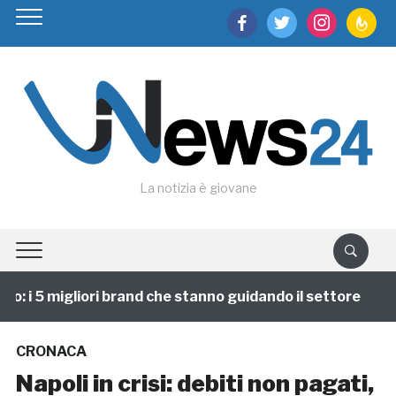
facebook
twitter
instagram
feedburn
La notizia è giovane
 i 5 migliori brand che stanno guidando il settore
1
CRONACA
Napoli in crisi: debiti non pagati,