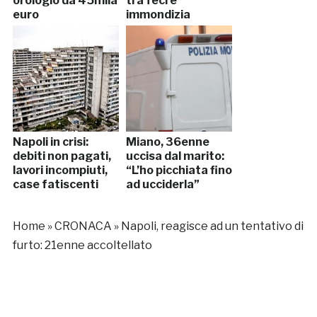
orologio da 45mila
tra feci e
euro
immondizia
Napoli in crisi:
Miano, 36enne
debiti non pagati,
uccisa dal marito:
lavori incompiuti,
“L’ho picchiata fino
case fatiscenti
ad ucciderla”
Home
»
CRONACA
»
Napoli, reagisce ad un tentativo di
furto: 21enne accoltellato