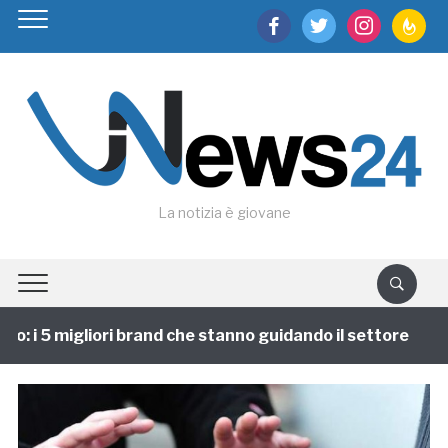
facebook
twitter
instagram
feedburn
La notizia è giovane
 i 5 migliori brand che stanno guidando il settore
1