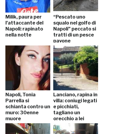
Milik, paura per
“Pescato uno
l’attaccante del
squalo nel golfo di
Napoli: rapinato
Napoli” peccato si
nella notte
tratti di un pesce
pavone
Napoli, Tonia
Lanciano, rapina in
Parrella si
villa: coniugi legati
schianta contro un
e picchiati,
muro: 30enne
tagliano un
muore
orecchio a lei