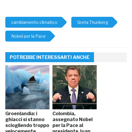
cambiamento climatico
Greta Thunberg
Nobel per la Pace
POTREBBE INTERESSARTI ANCHE
Groenlandia: i
Colombia,
ghiacci si stanno
assegnato Nobel
sciogliendo troppo
per la Pace al
velocemente
presidente Juan