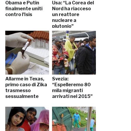
Obama e Putin
Usa: “La Corea del
finalmente uniti
Nord ha riacceso
contro l’Isis
un reattore
nucleare a
plutonio”
Allarme in Texas,
Svezia:
primo caso di Zika
“Espelleremo 80
trasmesso
mila migranti
sessualmente
arrivati nel 2015”