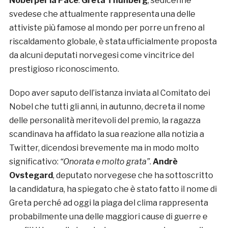
Nobel per la Pace
.
Greta Thunberg
, sedicenne
svedese che attualmente rappresenta una delle
attiviste più famose al mondo per porre un freno al
riscaldamento globale, è stata ufficialmente proposta
da alcuni deputati norvegesi come vincitrice del
prestigioso riconoscimento.
Dopo aver saputo dell’istanza inviata al Comitato dei
Nobel che tutti gli anni, in autunno, decreta il nome
delle personalità meritevoli del premio, la ragazza
scandinava ha affidato la sua reazione alla notizia a
Twitter, dicendosi brevemente ma in modo molto
significativo:
“Onorata e molto grata”
.
Andrè
Ovstegard
, deputato norvegese che ha sottoscritto
la candidatura, ha spiegato che è stato fatto il nome di
Greta perché ad oggi la piaga del clima rappresenta
probabilmente una delle maggiori cause di guerre e