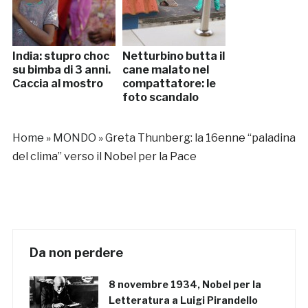
India: stupro choc
Netturbino butta il
su bimba di 3 anni.
cane malato nel
Caccia al mostro
compattatore: le
foto scandalo
Home
»
MONDO
»
Greta Thunberg: la 16enne “paladina
del clima” verso il Nobel per la Pace
Da non perdere
8 novembre 1934, Nobel per la
Letteratura a Luigi Pirandello