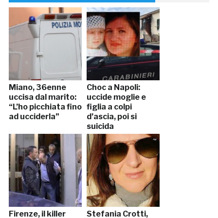
Miano, 36enne
Choc a Napoli:
uccisa dal marito:
uccide moglie e
“L’ho picchiata fino
figlia a colpi
ad ucciderla”
d’ascia, poi si
suicida
Firenze, il killer
Stefania Crotti,