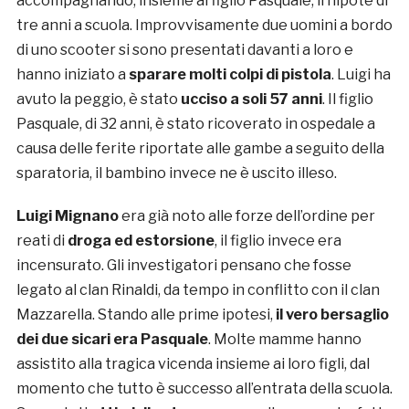
accompagnando, insieme al figlio Pasquale, il nipote di
tre anni a scuola. Improvvisamente due uomini a bordo
di uno scooter si sono presentati davanti a loro e
hanno iniziato a
sparare molti colpi di pistola
. Luigi ha
avuto la peggio, è stato
ucciso a soli 57 anni
. Il figlio
Pasquale, di 32 anni, è stato ricoverato in ospedale a
causa delle ferite riportate alle gambe a seguito della
sparatoria, il bambino invece ne è uscito illeso.
Luigi Mignano
era già noto alle forze dell’ordine per
reati di
droga ed estorsione
, il figlio invece era
incensurato. Gli investigatori pensano che fosse
legato al clan Rinaldi, da tempo in conflitto con il clan
Mazzarella. Stando alle prime ipotesi,
il vero bersaglio
dei due sicari era Pasquale
. Molte mamme hanno
assistito alla tragica vicenda insieme ai loro figli, dal
momento che tutto è successo all’entrata della scuola.