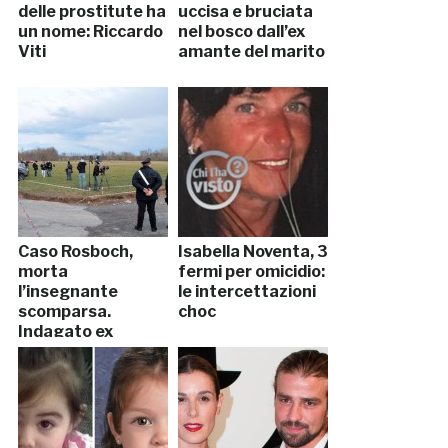
delle prostitute ha
uccisa e bruciata
un nome: Riccardo
nel bosco dall’ex
Viti
amante del marito
Caso Rosboch,
Isabella Noventa, 3
morta
fermi per omicidio:
l’insegnante
le intercettazioni
scomparsa.
choc
Indagato ex
studente