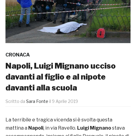
CRONACA
Napoli, Luigi Mignano ucciso
davanti al figlio e al nipote
davanti alla scuola
Scritto da
Sara Fonte
il
9 Aprile 2019
La terribile e tragica vicenda si è svolta questa
mattina a
Napoli
, in via Ravello.
Luigi Mignano
stava