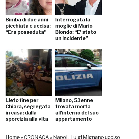
Bimba di due anni
Interrogata la
picchiata e uccisa:
moglie di Mario
“Era posseduta”
Biondo: “E’ stato
un incidente”
Lieto fine per
Milano, 53enne
Chiara, segregata
trovata morta
in casa: dalla
all’interno del suo
sporcizia alla vita
appartamento
Home
»
CRONACA
»
Napoli, Luigi Mignano ucciso