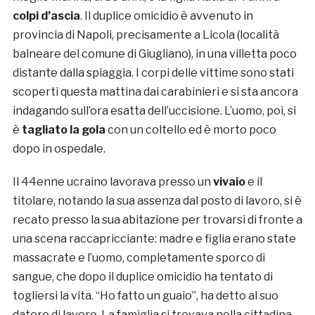
colpi d’ascia
. Il duplice omicidio è avvenuto in
provincia di Napoli, precisamente a Licola (località
balneare del comune di Giugliano), in una villetta poco
distante dalla spiaggia. I corpi delle vittime sono stati
scoperti questa mattina dai carabinieri e si sta ancora
indagando sull’ora esatta dell’uccisione. L’uomo, poi, si
è
tagliato la gola
con un coltello ed è morto poco
dopo in ospedale.
Il 44enne ucraino lavorava presso un
vivaio
e il
titolare, notando la sua assenza dal posto di lavoro, si è
recato presso la sua abitazione per trovarsi di fronte a
una scena raccapricciante: madre e figlia erano state
massacrate e l’uomo, completamente sporco di
sangue, che dopo il duplice omicidio ha tentato di
togliersi la vita. “Ho fatto un guaio”, ha detto al suo
datore di lavoro. La famiglia si trovava nella cittadina