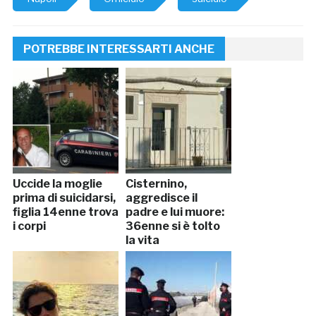
POTREBBE INTERESSARTI ANCHE
Uccide la moglie
Cisternino,
prima di suicidarsi,
aggredisce il
figlia 14enne trova
padre e lui muore:
i corpi
36enne si è tolto
la vita