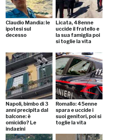
Claudio Mandia: le
Licata, 48enne
ipotesi sul
uccide il fratello e
decesso
la sua famiglia poi
si toglie la vita
Napoli, bimbo di 3
Romallo: 45enne
anni precipita dal
spara e uccide i
balcone: è
suoi genitori, poi si
omicidio? Le
toglie la vita
indagini