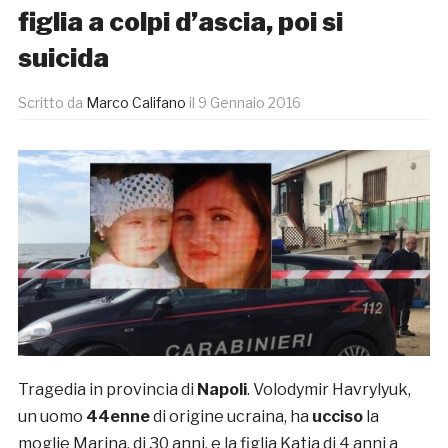
figlia a colpi d’ascia, poi si
suicida
Scritto da
Marco Califano
il
9 Gennaio 2016
Tragedia in provincia di
Napoli
. Volodymir Havrylyuk,
un uomo
44enne
di origine ucraina, ha
ucciso
la
moglie Marina, di 30 anni, e la figlia Katia di 4 anni a