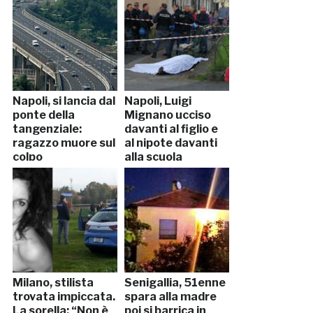
Napoli, si lancia dal
Napoli, Luigi
ponte della
Mignano ucciso
tangenziale:
davanti al figlio e
ragazzo muore sul
al nipote davanti
colpo
alla scuola
Milano, stilista
Senigallia, 51enne
trovata impiccata.
spara alla madre
La sorella: “Non è
poi si barrica in