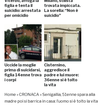
Viterbo, affoga la
Milano, stilista
figlia e tenta il
trovata impiccata.
suicidio: arrestata
La sorella: “Non è
per omicidio
suicidio”
Uccide la moglie
Cisternino,
prima di suicidarsi,
aggredisce il
figlia 14enne trova
padre e lui muore:
i corpi
36enne si è tolto
la vita
Home
»
CRONACA
»
Senigallia, 51enne spara alla
madre poi si barrica in casa: l’uomo si è tolto la vita