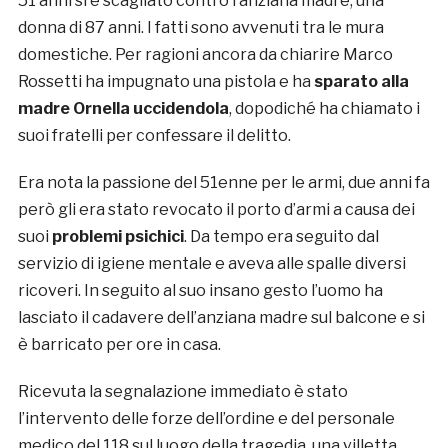
51 anni si è scagliato contro l’anziana madre, una
donna di 87 anni. I fatti sono avvenuti tra le mura
domestiche. Per ragioni ancora da chiarire Marco
Rossetti ha impugnato una pistola e ha
sparato alla
madre Ornella uccidendola
, dopodiché ha chiamato i
suoi fratelli per confessare il delitto.
Era nota la passione del 51enne per le armi, due anni fa
però gli era stato revocato il porto d’armi a causa dei
suoi
problemi psichici
. Da tempo era seguito dal
servizio di igiene mentale e aveva alle spalle diversi
ricoveri. In seguito al suo insano gesto l’uomo ha
lasciato il cadavere dell’anziana madre sul balcone e si
è barricato per ore in casa.
Ricevuta la segnalazione immediato è stato
l’intervento delle forze dell’ordine e del personale
medico del 118 sul luogo della tragedia, una villetta