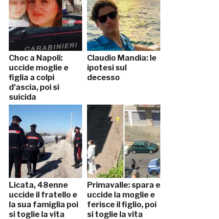
Choc a Napoli:
Claudio Mandia: le
uccide moglie e
ipotesi sul
figlia a colpi
decesso
d’ascia, poi si
suicida
Licata, 48enne
Primavalle: spara e
uccide il fratello e
uccide la moglie e
la sua famiglia poi
ferisce il figlio, poi
si toglie la vita
si toglie la vita