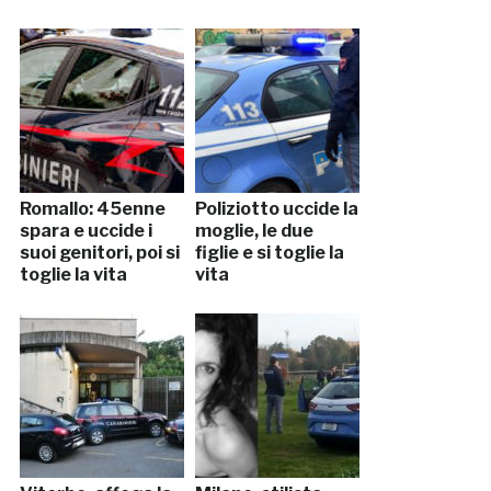
Romallo: 45enne
Poliziotto uccide la
spara e uccide i
moglie, le due
suoi genitori, poi si
figlie e si toglie la
toglie la vita
vita