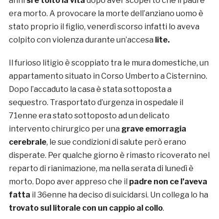
anni
si è tolto la vita
dopo aver scoperto che il padre
era morto. A provocare la morte dell’anziano uomo è
stato proprio il figlio, venerdì scorso infatti lo aveva
colpito con violenza durante un’accesa
lite.
Il furioso litigio è scoppiato tra le mura domestiche, un
appartamento situato in Corso Umberto a Cisternino.
Dopo l’accaduto la casa è stata sottoposta a
sequestro. Trasportato d’urgenza in ospedale il
71enne era stato sottoposto ad un delicato
intervento chirurgico per una
grave emorragia
cerebrale
, le sue condizioni di salute però erano
disperate. Per qualche giorno è rimasto ricoverato nel
reparto di rianimazione, ma nella serata di lunedì è
morto. Dopo aver appreso che il
padre non ce l’aveva
fatta
il 36enne ha deciso di suicidarsi. Un collega lo ha
trovato sul litorale con un cappio al collo
.