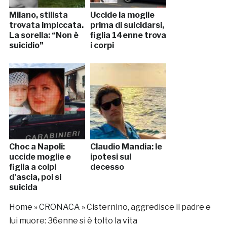
Milano, stilista
Uccide la moglie
trovata impiccata.
prima di suicidarsi,
La sorella: “Non è
figlia 14enne trova
suicidio”
i corpi
Choc a Napoli:
Claudio Mandia: le
uccide moglie e
ipotesi sul
figlia a colpi
decesso
d’ascia, poi si
suicida
Home
»
CRONACA
»
Cisternino, aggredisce il padre e
lui muore: 36enne si è tolto la vita