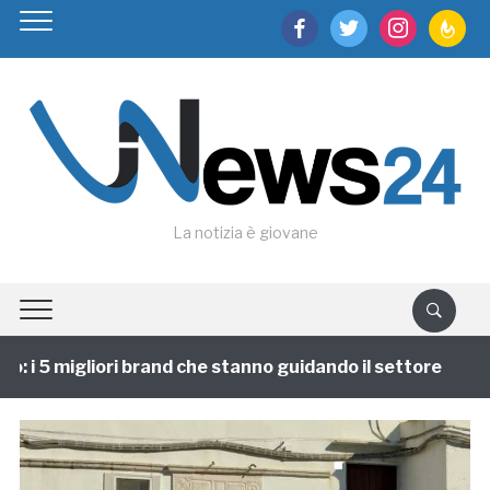
facebook
twitter
instagram
feedburn
La notizia è giovane
 i 5 migliori brand che stanno guidando il settore
1