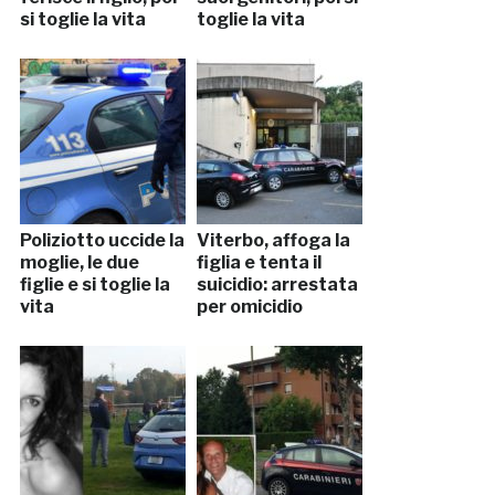
si toglie la vita
toglie la vita
Poliziotto uccide la
Viterbo, affoga la
moglie, le due
figlia e tenta il
figlie e si toglie la
suicidio: arrestata
vita
per omicidio