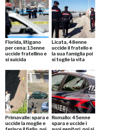
Florida, litigano
Licata, 48enne
per cena: 13enne
uccide il fratello e
uccide fratellino e
la sua famiglia poi
si suicida
si toglie la vita
Primavalle: spara e
Romallo: 45enne
uccide la moglie e
spara e uccide i
ferisce il figlio, poi
suoi genitori, poi si