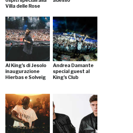
ospiti speciali alla
adesso
Villa delle Rose
Al King’s di Jesolo
Andrea Damante
inaugurazione
special guest al
Hierbas e Solveig
King’s Club