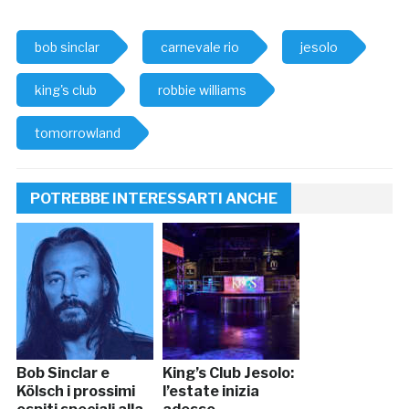
bob sinclar
carnevale rio
jesolo
king's club
robbie williams
tomorrowland
POTREBBE INTERESSARTI ANCHE
Bob Sinclar e
King’s Club Jesolo:
Kölsch i prossimi
l’estate inizia