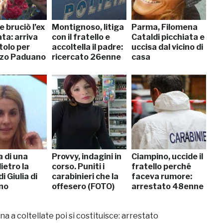
e bruciò l’ex
Montignoso, litiga
Parma, Filomena
ta: arriva
con il fratello e
Cataldi picchiata e
tolo per
accoltella il padre:
uccisa dal vicino di
zo Paduano
ricercato 26enne
casa
 di una
Provvy, indagini in
Ciampino, uccide il
ietro la
corso. Puniti i
fratello perché
i Giulia di
carabinieri che la
faceva rumore:
no
offesero (FOTO)
arrestato 48enne
 a coltellate poi si costituisce: arrestato