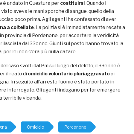
e è andato in Questura per
costituirsi
. Quando i
o visto aveva le mani sporche di sangue, quello della
cciso poco prima. Agli agenti ha confessato di aver
na a coltellate
. La polizia si è immediatamente recata a
 in provincia di Pordenone, per accertare la veridicità
rilasciata dal 33enne. Giunti sul posto hanno trovato la
per lei non c’era più nulla da fare.
i del caso svolti dal Pm sul luogo del delitto, il 33enne è
er il reato di
omicidio volontario pluriaggravato
ai
na. In seguito all’arresto l’uomo è stato portato in
re interrogato. Gli agenti indagano per far emergere
la terribile vicenda.
agna
Omicidio
Pordenone