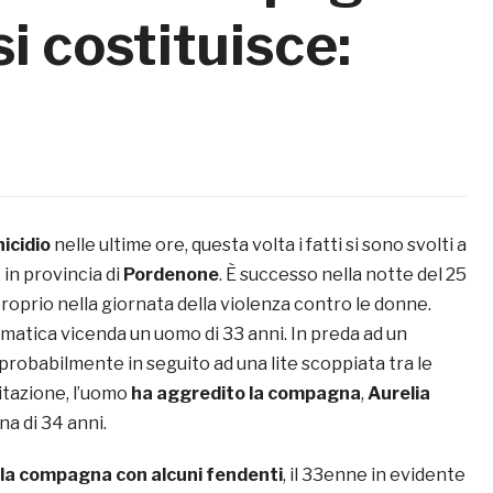
si costituisce:
icidio
nelle ultime ore, questa volta i fatti si sono svolti a
 in provincia di
Pordenone
. È successo nella notte del 25
oprio nella giornata della violenza contro le donne.
matica vicenda un uomo di 33 anni. In preda ad un
 probabilmente in seguito ad una lite scoppiata tra le
itazione, l’uomo
ha aggredito la compagna
,
Aurelia
na di 34 anni.
 la compagna con alcuni fendenti
, il 33enne in evidente