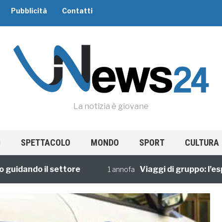
Pubblicità
Contatti
La notizia è giovane
SPETTACOLO
MONDO
SPORT
CULTURA
dando il settore
Viaggi di gruppo: l’esperi
1 annofa