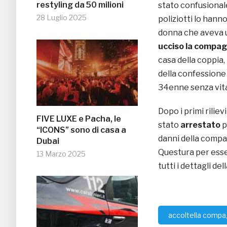
restyling da 50 milioni
stato confusional
28 Luglio 2025
poliziotti lo hann
donna che aveva u
ucciso la compag
casa della coppia,
della confessione 
34enne senza vita, 
Dopo i primi riliev
FIVE LUXE e Pacha, le
stato
arrestato
p
“ICONS” sono di casa a
danni della compag
Dubai
Questura per esse
13 Marzo 2025
tutti i dettagli del
accoltella comp