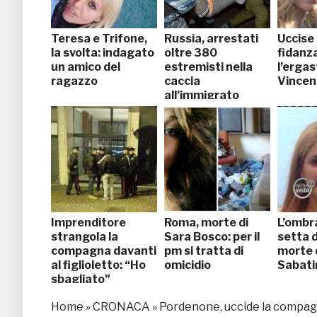
Teresa e Trifone,
Russia, arrestati
Uccise 
la svolta: indagato
oltre 380
fidanza
un amico del
estremisti nella
l’ergas
ragazzo
caccia
Vincen
all’immigrato
Imprenditore
Roma, morte di
L’ombra
strangola la
Sara Bosco: per il
setta d
compagna davanti
pm si tratta di
morte d
al figlioletto: “Ho
omicidio
Sabati
sbagliato”
Home
»
CRONACA
»
Pordenone, uccide la compagna