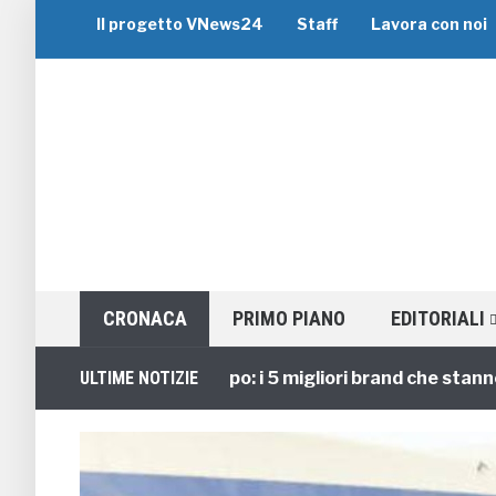
Il progetto VNews24
Staff
Lavora con noi
CRONACA
PRIMO PIANO
EDITORIALI
Viaggi di Gruppo: i 5 migliori brand che stanno gui
ULTIME NOTIZIE