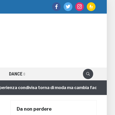
facebook
twitter
instagram
feedburner
DANCE
enza condivisa torna di moda ma cambia faccia
4 ann
Da non perdere