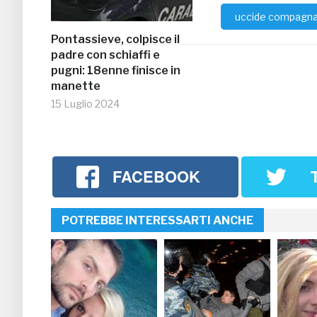
uccide compagn
Pontassieve, colpisce il
padre con schiaffi e
pugni: 18enne finisce in
manette
15 Luglio 2024
FACEBOOK
POTREBBE INTERESSARTI ANCHE