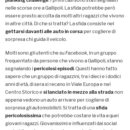
p
lanking challenge
. I primi casi sono stati segnalati
nelle scorse ore a Gallipoli. La sfida potrebbe però
essere presto accolta da molti altri ragazzi che vivono
in altre città. Di che si tratta? La sfida consiste nel
gettarsi davanti alle auto in corsa
per cogliere di
sorpresa chi guida il veicolo.
Molti sono gli utenti che su
Facebook
, in un gruppo
frequentato da persone che vivono a Gallipoli, stanno
segnalando i
pericolosi episodi
. Questi hanno fatto
sapere che un gruppo di ragazzini, tra i dieci e i dodici
anni di età, di sera si recano in Viale Europa e nel
Centro Storico e
si lanciato in mezzo alla strada
non
appena vedono un auto arrivare per cogliere di
sorpresa gli automobilisti. Si tratta di una
sfida
pericolosissima
che potrebbe costare la vita a quei
giovani ragazzi. Giovanissimi e influenzati dai social