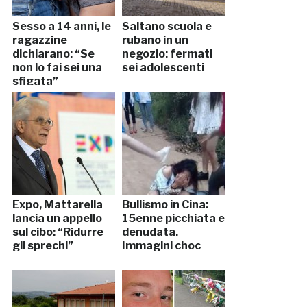
Sesso a 14 anni, le
Saltano scuola e
ragazzine
rubano in un
dichiarano: “Se
negozio: fermati
non lo fai sei una
sei adolescenti
sfigata”
Expo, Mattarella
Bullismo in Cina:
lancia un appello
15enne picchiata e
sul cibo: “Ridurre
denudata.
gli sprechi”
Immagini choc