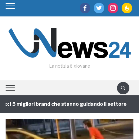
facebook
twitter
instagram
feedburn
La notizia è giovane
 i 5 migliori brand che stanno guidando il settore
1