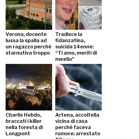
Verona, docente
Tradisce la
lussa la spalla ad
fidanzatina,
un ragazzo perché
suicida 14enne:
starnutiva troppo
“Ti amo, meriti di
meglio”
Charlie Hebdo,
Artena, accoltella
braccati i killer
vicina di casa
nella foresta di
perché faceva
Longpont
rumore: arrestato