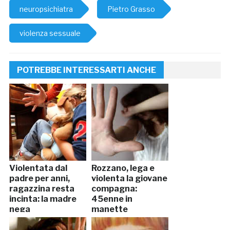
neuropsichiatra
Pietro Grasso
violenza sessuale
POTREBBE INTERESSARTI ANCHE
Violentata dal
Rozzano, lega e
padre per anni,
violenta la giovane
ragazzina resta
compagna:
incinta: la madre
45enne in
nega
manette