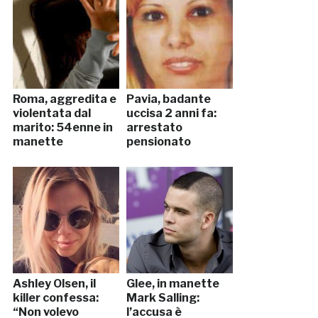
Roma, aggredita e
Pavia, badante
violentata dal
uccisa 2 anni fa:
marito: 54enne in
arrestato
manette
pensionato
Ashley Olsen, il
Glee, in manette
killer confessa:
Mark Salling:
“Non volevo
l’accusa è