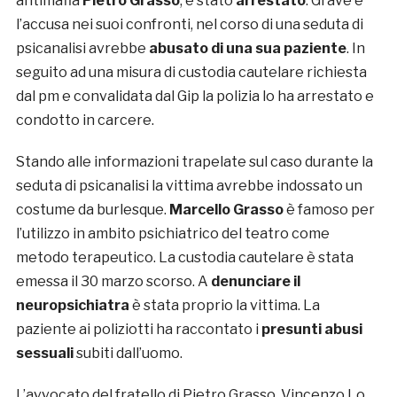
antimafia
Pietro Grasso
, è stato
arrestato
. Grave è
l’accusa nei suoi confronti, nel corso di una seduta di
psicanalisi avrebbe
abusato di una sua paziente
. In
seguito ad una misura di custodia cautelare richiesta
dal pm e convalidata dal Gip la polizia lo ha arrestato e
condotto in carcere.
Stando alle informazioni trapelate sul caso durante la
seduta di psicanalisi la vittima avrebbe indossato un
costume da burlesque.
Marcello Grasso
è famoso per
l’utilizzo in ambito psichiatrico del teatro come
metodo terapeutico. La custodia cautelare è stata
emessa il 30 marzo scorso. A
denunciare il
neuropsichiatra
è stata proprio la vittima. La
paziente ai poliziotti ha raccontato i
presunti abusi
sessuali
subiti dall’uomo.
L’avvocato del fratello di Pietro Grasso, Vincenzo Lo