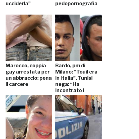
ucciderla”
pedopornografia
Marocco, coppia
Bardo, pm di
gay arrestata per
Milano: “Touil era
un abbraccio: pena
in Italia”. Tunisi
il carcere
nega: “Ha
incontrato i
terroristi”