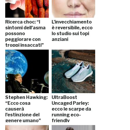
Ricerca choc: “I
L’invecchiamento
sintomi dell’asma
è reversibile, ecco
possono
lo studio sui topi
peggiorare con
anziani
troppi insaccati”
Stephen Hawking:
UltraBoost
“Ecco cosa
Uncaged Parley:
causerà
ecco le scarpe da
l’estinzione del
running eco-
genere umano”
friendly