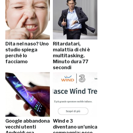
Dita nel naso? Uno
Ritardatari,
studio spiega
malattia di chi è
perché lo
multitasking.
facciamo
Minuto dura 77
secondi
Google abbandona
Wind e 3
vecchi utenti
diventano un’unica
Android: ora
compagnia: ecco