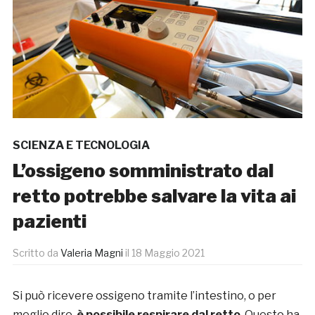
SCIENZA E TECNOLOGIA
L’ossigeno somministrato dal
retto potrebbe salvare la vita ai
pazienti
Scritto da
Valeria Magni
il
18 Maggio 2021
Si può ricevere ossigeno tramite l’intestino, o per
meglio dire,
è possibile respirare dal retto
. Questo ha