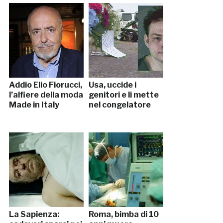
nel 2006
Addio Elio Fiorucci,
Usa, uccide i
l’alfiere della moda
genitori e li mette
Made in Italy
nel congelatore
La Sapienza:
Roma, bimba di 10