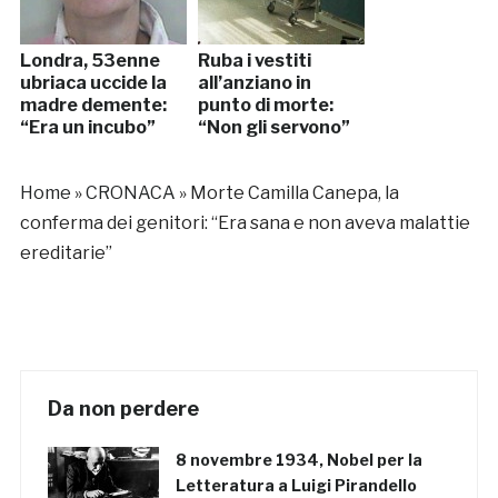
Londra, 53enne
Ruba i vestiti
ubriaca uccide la
all’anziano in
madre demente:
punto di morte:
“Era un incubo”
“Non gli servono”
Home
»
CRONACA
»
Morte Camilla Canepa, la
conferma dei genitori: “Era sana e non aveva malattie
ereditarie”
Da non perdere
8 novembre 1934, Nobel per la
Letteratura a Luigi Pirandello