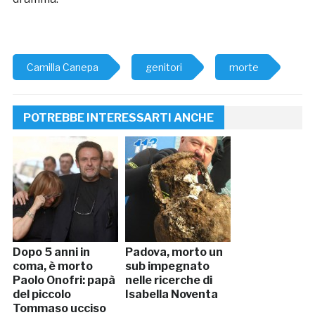
Camilla Canepa
genitori
morte
POTREBBE INTERESSARTI ANCHE
Dopo 5 anni in
Padova, morto un
coma, è morto
sub impegnato
Paolo Onofri: papà
nelle ricerche di
del piccolo
Isabella Noventa
Tommaso ucciso