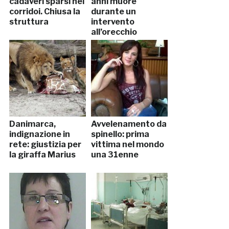
cadaveri sparsi nei
anni muore
corridoi. Chiusa la
durante un
struttura
intervento
all’orecchio
Danimarca,
Avvelenamento da
indignazione in
spinello: prima
rete: giustizia per
vittima nel mondo
la giraffa Marius
una 31enne