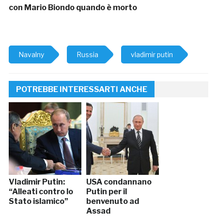
con Mario Biondo quando è morto
Navalny
Russia
vladimir putin
POTREBBE INTERESSARTI ANCHE
Vladimir Putin:
USA condannano
“Alleati contro lo
Putin per il
Stato islamico”
benvenuto ad
Assad