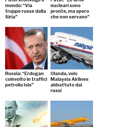
mondo: “Via
nucleari sono
truppe russe dalla
pronte, ma spero
Siria”
che non servano”
Russia: “Erdogan
Olanda, volo
coinvolto in traffici
Malaysia Airlines
petrolio Isis”
abbattuto dai
russi