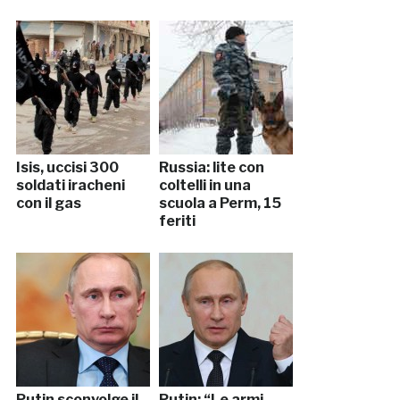
Isis, uccisi 300
Russia: lite con
soldati iracheni
coltelli in una
con il gas
scuola a Perm, 15
feriti
Putin sconvolge il
Putin: “Le armi