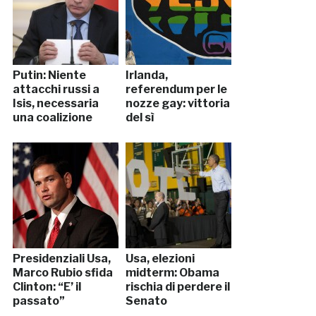
Putin: Niente
Irlanda,
attacchi russi a
referendum per le
Isis, necessaria
nozze gay: vittoria
una coalizione
del sì
Presidenziali Usa,
Usa, elezioni
Marco Rubio sfida
midterm: Obama
Clinton: “E’ il
rischia di perdere il
passato”
Senato