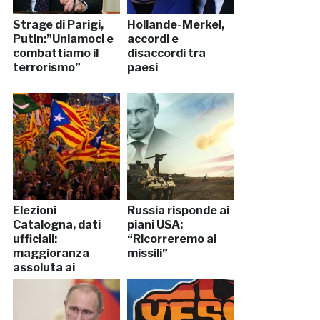
Strage di Parigi,
Hollande-Merkel,
Putin:”Uniamoci e
accordi e
combattiamo il
disaccordi tra
terrorismo”
paesi
Elezioni
Russia risponde ai
Catalogna, dati
piani USA:
ufficiali:
“Ricorreremo ai
maggioranza
missili”
assoluta ai
separatisti