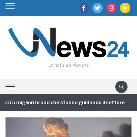
facebook
twitter
instagram
feedburn
La notizia è giovane
 i 5 migliori brand che stanno guidando il settore
1 