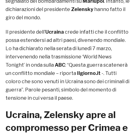
segnalato dei bombardamenti su
Mariupol
. Intanto, le
dichiarazioni del presidente
Zelensky
hanno fatto il
giro del mondo.
Il presidente dell’
Ucraina
crede infatti che il conflitto
possa estendersi ad altri paesi, divenendo mondiale.
Lo ha dichiarato nella serata di lunedì 7 marzo,
intervenendo nella trasmissione ‘World News
Tonight’ in onda sulla
ABC
: “Questa guerra scatenerà
un conflitto mondiale – riporta
Ilgiorno.it
-. Tutti
coloro che sono venuti in Ucraina sono dei criminali di
guerra”. Parole pesanti, simbolo del momento di
tensione in cui versa il paese.
Ucraina, Zelensky apre al
compromesso per Crimea e