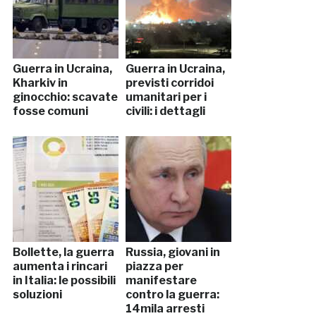
Guerra in Ucraina,
Guerra in Ucraina,
Kharkiv in
previsti corridoi
ginocchio: scavate
umanitari per i
fosse comuni
civili: i dettagli
Bollette, la guerra
Russia, giovani in
aumenta i rincari
piazza per
in Italia: le possibili
manifestare
soluzioni
contro la guerra:
14mila arresti