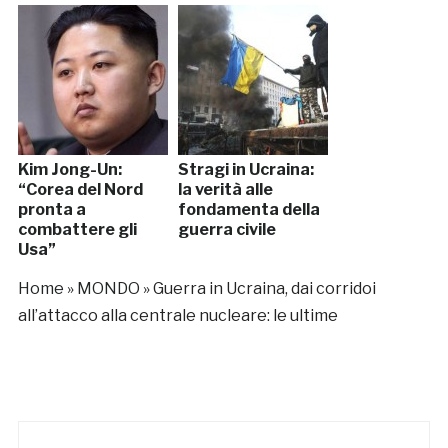
Kim Jong-Un:
Stragi in Ucraina:
“Corea del Nord
la verità alle
pronta a
fondamenta della
combattere gli
guerra civile
Usa”
Home
»
MONDO
»
Guerra in Ucraina, dai corridoi
all’attacco alla centrale nucleare: le ultime