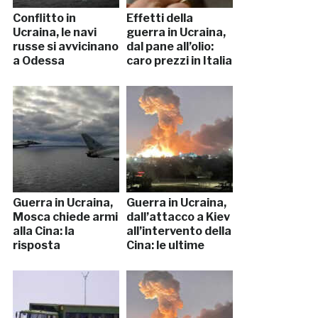
Conflitto in
Effetti della
Ucraina, le navi
guerra in Ucraina,
russe si avvicinano
dal pane all’olio:
a Odessa
caro prezzi in Italia
Guerra in Ucraina,
Guerra in Ucraina,
Mosca chiede armi
dall’attacco a Kiev
alla Cina: la
all’intervento della
risposta
Cina: le ultime