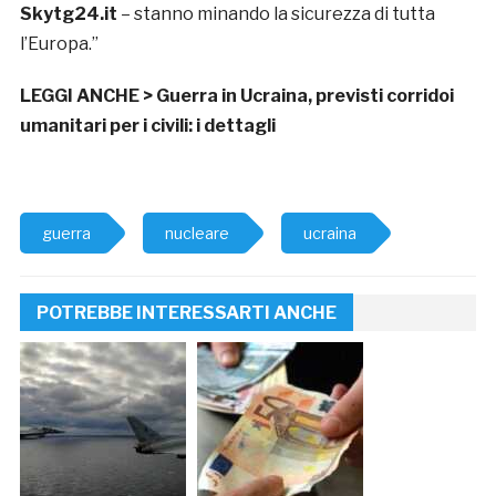
Skytg24.it
– stanno minando la sicurezza di tutta
l’Europa.”
LEGGI ANCHE >
Guerra in Ucraina, previsti corridoi
umanitari per i civili: i dettagli
guerra
nucleare
ucraina
POTREBBE INTERESSARTI ANCHE