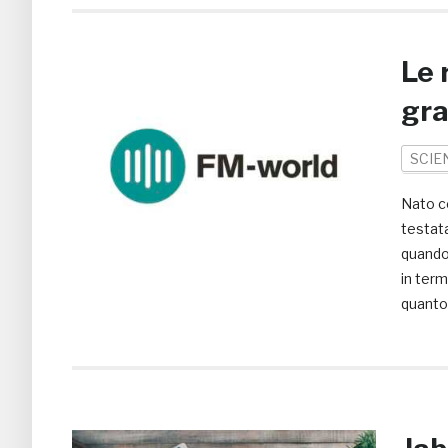
Le 
gra
SCIE
Nato c
testata
quando 
in term
quanto 