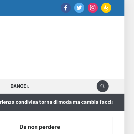
facebook
twitter
instagram
feedburner
DANCE
nza condivisa torna di moda ma cambia faccia
4 annif
Da non perdere