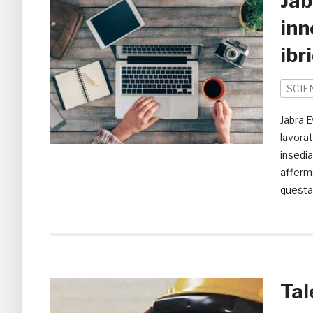
Jab
inn
ibr
SCIE
Jabra E
lavora
insedia
afferma
questa 
Tal