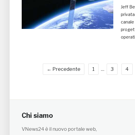
Jeff Be
privata
canale 
progett
operati
← Precedente
1
…
3
4
Chi siamo
VNews24 è il nuovo portale web,