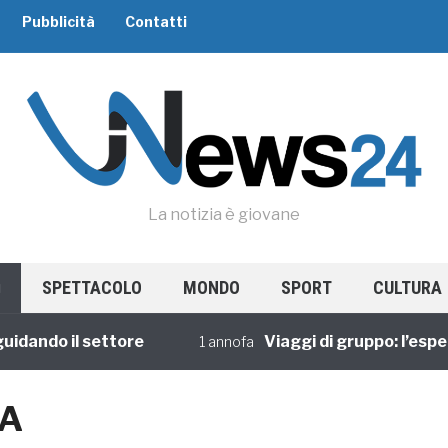
Pubblicità
Contatti
La notizia è giovane
SPETTACOLO
MONDO
SPORT
CULTURA
ando il settore
Viaggi di gruppo: l’esperie
1 annofa
IA