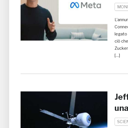
MON
L’annu
Connec
legato
ciò che
Zucker
[…]
Jef
una
SCIE