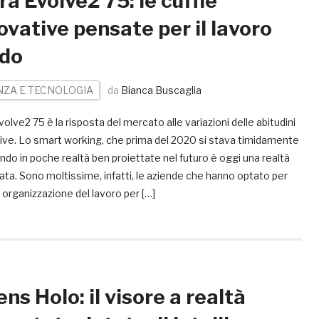
ra Evolve2 75: le cuffie
ovative pensate per il lavoro
ido
NZA E TECNOLOGIA
da
Bianca Buscaglia
volve2 75 è la risposta del mercato alle variazioni delle abitudini
tive. Lo smart working, che prima del 2020 si stava timidamente
ndo in poche realtà ben proiettate nel futuro è oggi una realtà
ta. Sono moltissime, infatti, le aziende che hanno optato per
organizzazione del lavoro per […]
ens Holo: il visore a realtà