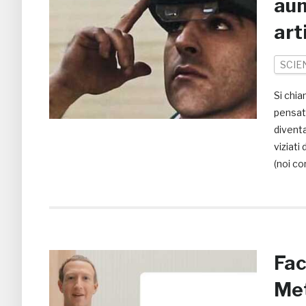
aum
art
SCIE
Si chia
pensato
divent
viziati
(noi co
Fac
Met