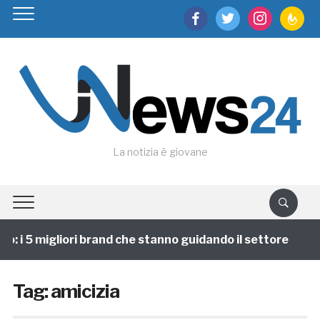
facebook
twitter
instagram
feedburn
La notizia è giovane
 i 5 migliori brand che stanno guidando il settore
1 
Tag:
amicizia