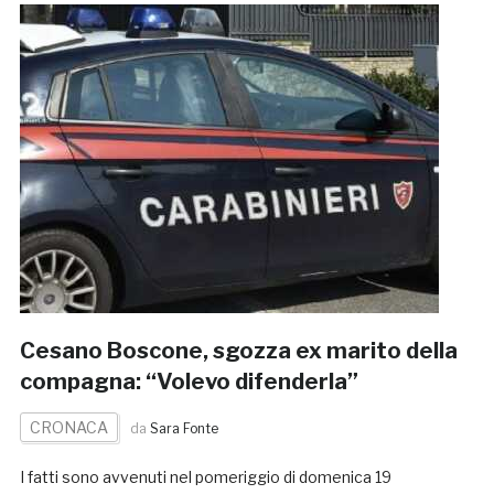
Cesano Boscone, sgozza ex marito della
compagna: “Volevo difenderla”
CRONACA
da
Sara Fonte
I fatti sono avvenuti nel pomeriggio di domenica 19