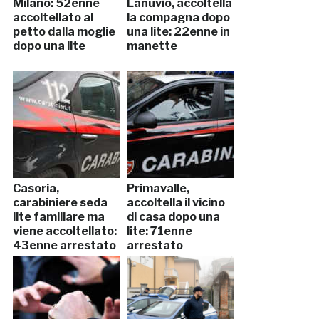
Milano: 52enne
Lanuvio, accoltella
accoltellato al
la compagna dopo
petto dalla moglie
una lite: 22enne in
dopo una lite
manette
Casoria,
Primavalle,
carabiniere seda
accoltella il vicino
lite familiare ma
di casa dopo una
viene accoltellato:
lite: 71enne
43enne arrestato
arrestato