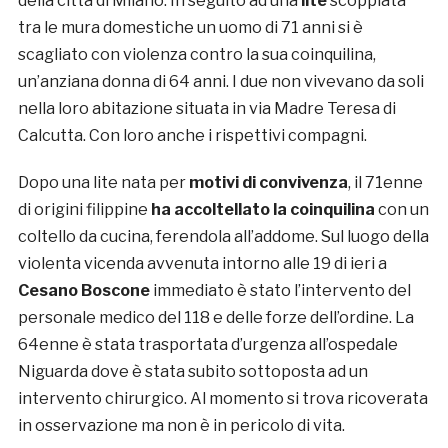
della città di Milano. In seguito ad una
lite
scoppiata
tra le mura domestiche un uomo di 71 anni si è
scagliato con violenza contro la sua coinquilina,
un’anziana donna di 64 anni. I due non vivevano da soli
nella loro abitazione situata in via Madre Teresa di
Calcutta. Con loro anche i rispettivi compagni.
Dopo una lite nata per
motivi di convivenza
, il 71enne
di origini filippine
ha accoltellato la coinquilina
con un
coltello da cucina, ferendola all’addome. Sul luogo della
violenta vicenda avvenuta intorno alle 19 di ieri a
Cesano Boscone
immediato è stato l’intervento del
personale medico del 118 e delle forze dell’ordine. La
64enne è stata trasportata d’urgenza all’ospedale
Niguarda dove è stata subito sottoposta ad un
intervento chirurgico. Al momento si trova ricoverata
in osservazione ma non è in pericolo di vita.