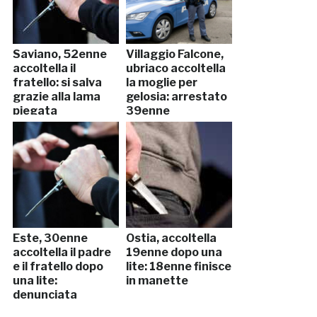
Saviano, 52enne
Villaggio Falcone,
accoltella il
ubriaco accoltella
fratello: si salva
la moglie per
grazie alla lama
gelosia: arrestato
piegata
39enne
Este, 30enne
Ostia, accoltella
accoltella il padre
19enne dopo una
e il fratello dopo
lite: 18enne finisce
una lite:
in manette
denunciata