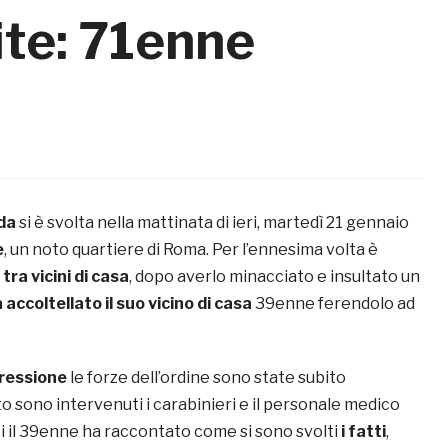
ite: 71enne
da
si è svolta nella mattinata di ieri, martedì 21 gennaio
e
, un noto quartiere di Roma. Per l’ennesima volta è
 tra vicini di casa
, dopo averlo minacciato e insultato un
 accoltellato il suo vicino di casa
39enne ferendolo ad
ressione
le forze dell’ordine sono state subito
to sono intervenuti i carabinieri e il personale medico
ti il 39enne ha raccontato come si sono svolti
i fatti
,