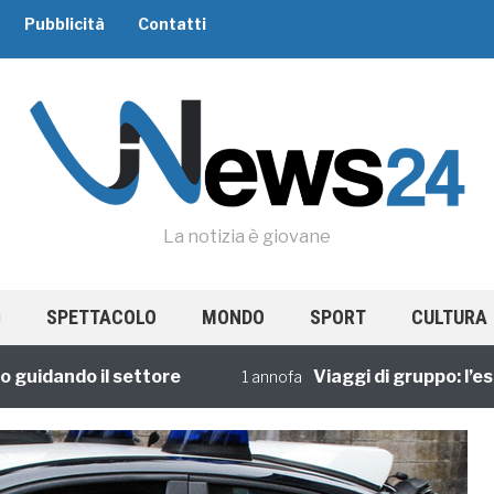
Pubblicità
Contatti
La notizia è giovane
SPETTACOLO
MONDO
SPORT
CULTURA
dando il settore
Viaggi di gruppo: l’esperi
1 annofa