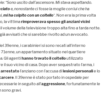
ole:
“
Sono uscito dall’ascensore. Mi stava aspettando.
cciato
e, nonostante ci fosse la moglie con lui che ha
i,
mi ha colpito con un coltello
“. Non era la prima volta
o, la vittima
rimproverava spesso gli anziani vicini
 volume della televisione troppo alta fino a tarda notte.
 già avvisati che si sarebbe rivolto ad un avvocato.
el 39enne, i carabinieri si sono recati all’interno
el 71enne, un appartamento situato nel quartiere
a. Gli agenti
hanno trovato il coltello
utilizzato
e il suo vicino di casa. Dopo aver sequestrato l’arma, i
o
arrestato
l’anziano con l’accusa di
lesioni personali
e lo
carcere
. Il 39enne è stato portato in ospedale per
ecessarie in seguito all’
aggressione
, fortunatamente le
n sono gravi.