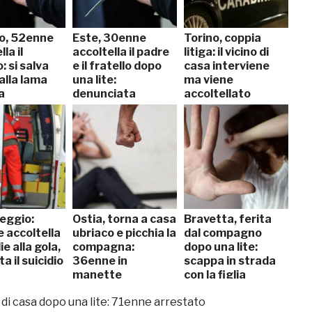
o, 52enne
Este, 30enne
Torino, coppia
la il
accoltella il padre
litiga: il vicino di
: si salva
e il fratello dopo
casa interviene
alla lama
una lite:
ma viene
a
denunciata
accoltellato
eggio:
Ostia, torna a casa
Bravetta, ferita
 accoltella
ubriaco e picchia la
dal compagno
ie alla gola,
compagna:
dopo una lite:
a il suicidio
36enne in
scappa in strada
manette
con la figlia
no di casa dopo una lite: 71enne arrestato