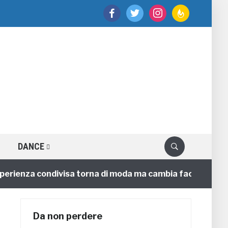
facebook
twitter
instagram
feedburner
DANCE
enza condivisa torna di moda ma cambia faccia
4 ann
Da non perdere