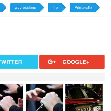
aggressione
lite
Primavalle
TWITTER
GOOGLE+