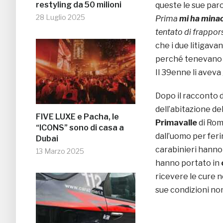
restyling da 50 milioni
queste le sue par
28 Luglio 2025
Prima
mi ha mina
tentato di frappors
che i due litigavan
perché tenevano il
Il 39enne li aveva
Dopo il racconto d
dell’abitazione d
FIVE LUXE e Pacha, le
Primavalle
di Rom
“ICONS” sono di casa a
dall’uomo per ferir
Dubai
carabinieri hann
13 Marzo 2025
hanno portato in
ricevere le cure n
sue condizioni no