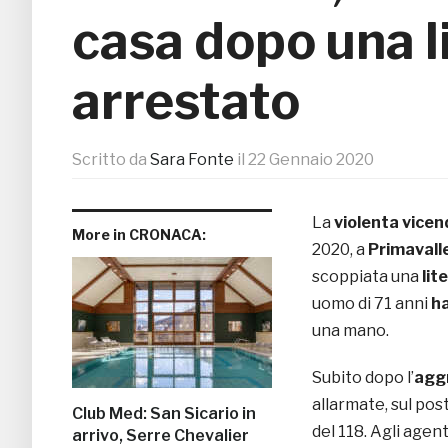
casa dopo una l
arrestato
Scritto da
Sara Fonte
il
22 Gennaio 2020
La
violenta vicen
More in CRONACA:
2020, a
Primavall
scoppiata una
lite
uomo di 71 anni
ha
una mano.
Subito dopo l’
agg
allarmate, sul pos
Club Med: San Sicario in
del 118. Agli agen
arrivo, Serre Chevalier