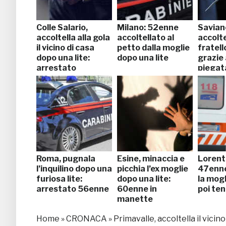
Colle Salario,
Milano: 52enne
Savian
accoltella alla gola
accoltellato al
accoltel
il vicino di casa
petto dalla moglie
fratello
dopo una lite:
dopo una lite
grazie 
arrestato
piegat
Roma, pugnala
Esine, minaccia e
Lorent
l’inquilino dopo una
picchia l’ex moglie
47enne
furiosa lite:
dopo una lite:
la mogl
arrestato 56enne
60enne in
poi tent
manette
Home
»
CRONACA
»
Primavalle, accoltella il vici