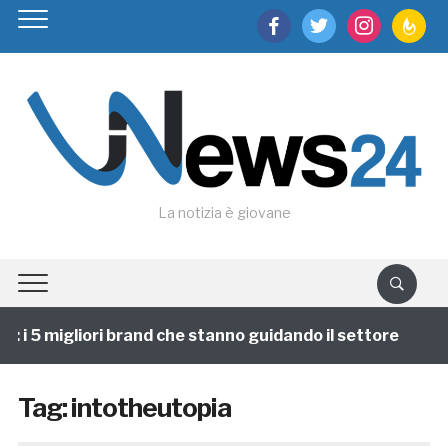
facebook
twitter
instagram
feedburn
La notizia è giovane
i 5 migliori brand che stanno guidando il settore
1 a
Tag:
intotheutopia