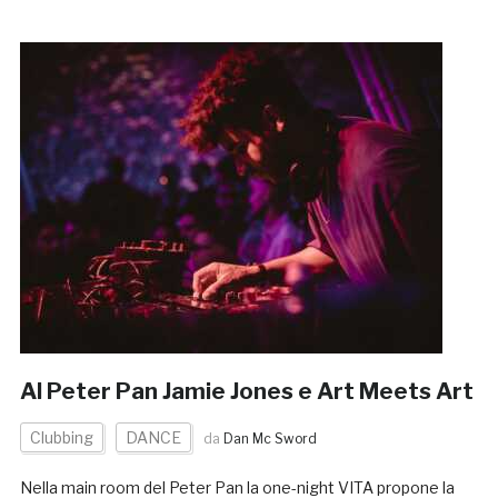
Al Peter Pan Jamie Jones e Art Meets Art
Clubbing
DANCE
da
Dan Mc Sword
Nella main room del Peter Pan la one-night VITA propone la