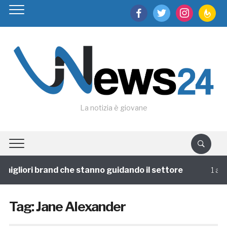
facebook
twitter
instagram
feedburn
La notizia è giovane
igliori brand che stanno guidando il settore
1 annofa
Tag:
Jane Alexander