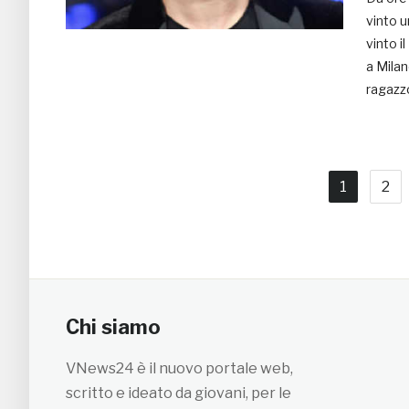
vinto u
vinto i
a Milan
ragazz
1
2
Chi siamo
VNews24 è il nuovo portale web,
scritto e ideato da giovani, per le