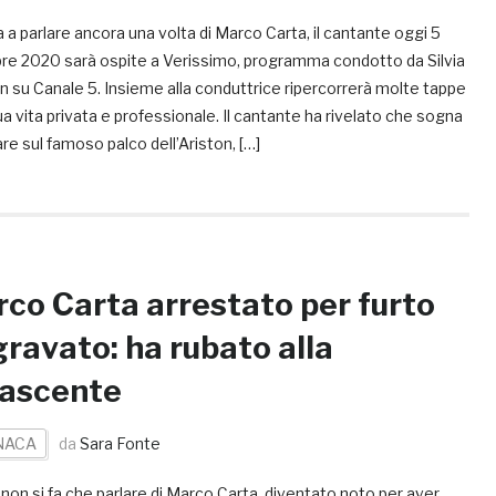
a a parlare ancora una volta di Marco Carta, il cantante oggi 5
re 2020 sarà ospite a Verissimo, programma condotto da Silvia
n su Canale 5. Insieme alla conduttrice ripercorrerà molte tappe
ua vita privata e professionale. Il cantante ha rivelato che sogna
are sul famoso palco dell’Ariston, […]
co Carta arrestato per furto
ravato: ha rubato alla
nascente
NACA
da
Sara Fonte
non si fa che parlare di Marco Carta, diventato noto per aver