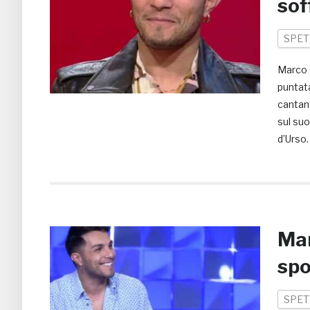
sof
SPET
Marco C
puntata
cantant
sul suo
d’Urso.
Mar
spo
SPET