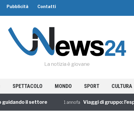
Pubblicità
Contatti
La notizia è giovane
SPETTACOLO
MONDO
SPORT
CULTURA
dando il settore
Viaggi di gruppo: l’esper
1 annofa