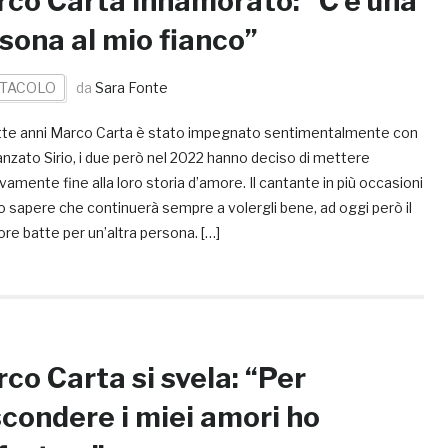
co Carta innamorato: “C’è una
sona al mio fianco”
TACOLO
da
Sara Fonte
tte anni Marco Carta è stato impegnato sentimentalmente con
danzato Sirio, i due però nel 2022 hanno deciso di mettere
ivamente fine alla loro storia d’amore. Il cantante in più occasioni
o sapere che continuerà sempre a volergli bene, ad oggi però il
re batte per un’altra persona. […]
co Carta si svela: “Per
condere i miei amori ho