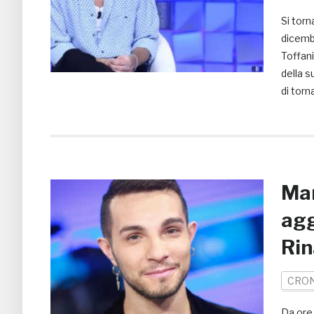
Si torn
dicemb
Toffani
della s
di torn
Mar
agg
Ri
CRO
Da ore 