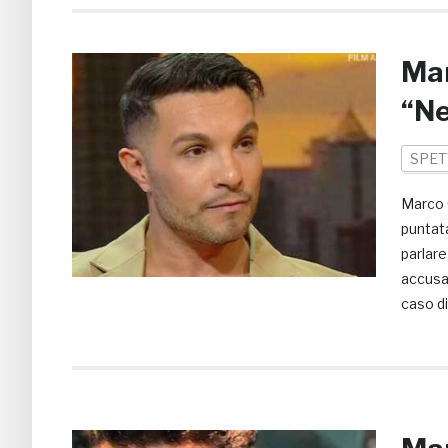
Mar
“Ne
SPET
Marco C
puntata
parlare
accusar
caso d