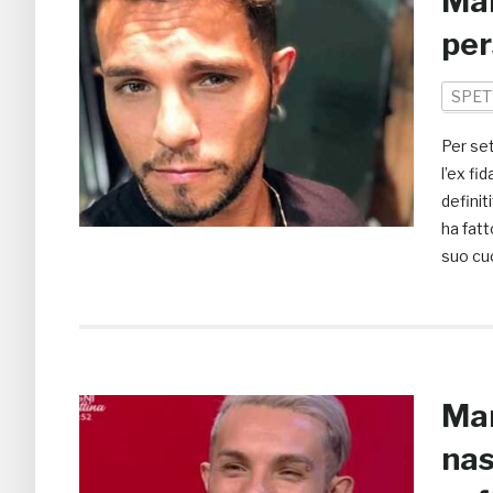
Mar
per
SPET
Per se
l’ex fi
definit
ha fatt
suo cuo
Mar
nas