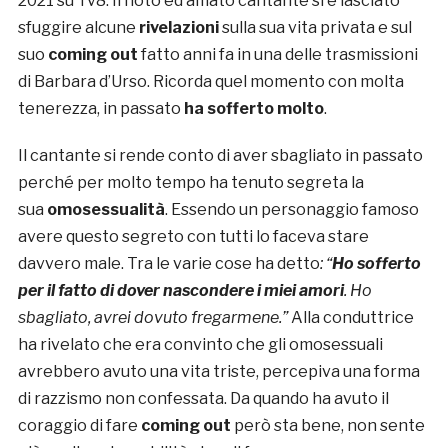
2021 su Tv8. Il noto ed amato cantante si è lasciato
sfuggire alcune
rivelazioni
sulla sua vita privata e sul
suo
coming out
fatto anni fa in una delle trasmissioni
di Barbara d’Urso. Ricorda quel momento con molta
tenerezza, in passato
ha sofferto molto
.
Il cantante si rende conto di aver sbagliato in passato
perché per molto tempo ha tenuto segreta la
sua
omosessualità
. Essendo un personaggio famoso
avere questo segreto con tutti lo faceva stare
davvero male. Tra le varie cose ha detto
: “
Ho sofferto
per il fatto di dover nascondere i miei amori
. Ho
sbagliato, avrei dovuto fregarmene.”
Alla conduttrice
ha rivelato che era convinto che gli omosessuali
avrebbero avuto una vita triste, percepiva una forma
di razzismo non confessata. Da quando ha avuto il
coraggio di fare
coming out
però sta bene, non sente