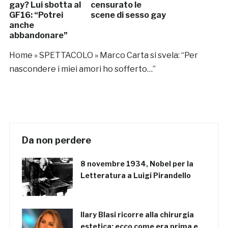
gay? Lui sbotta al
censurato le
GF16: “Potrei
scene di sesso gay
anche
abbandonare”
Home
»
SPETTACOLO
»
Marco Carta si svela: “Per
nascondere i miei amori ho sofferto…”
Da non perdere
8 novembre 1934, Nobel per la
Letteratura a Luigi Pirandello
Ilary Blasi ricorre alla chirurgia
estetica: ecco come era prima e