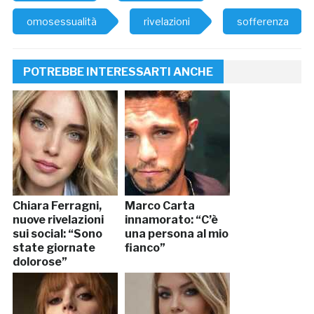
omosessualità
rivelazioni
sofferenza
POTREBBE INTERESSARTI ANCHE
Chiara Ferragni,
Marco Carta
nuove rivelazioni
innamorato: “C’è
sui social: “Sono
una persona al mio
state giornate
fianco”
dolorose”