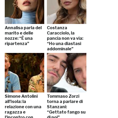
Annalisa parla del
Costanza
marito e delle
Caracciolo, la
nozze: “È una
pancia non va via:
ripartenza”
“Ho una diastasi
addominale”
Simone Antolini
Tommaso Zorzi
all’Isola: la
torna a parlare di
relazione con una
Stanzani:
ragazza e
“Gettato fango su
l’incontro con
di noi”