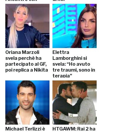
Cecchi Paone
Oriana Marzoli
Elettra
svela perché ha
Lamborghini si
partecipato al GF,
svela: “Ho avuto
poi replica a Nikita
tre traumi, sono in
terapia”
Michael Terlizzi è
HTGAWM: Rai 2 ha