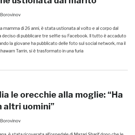
ne ustionata dal marito
Borovinov
mamma di 26 anni, è stata ustionata al volto e al corpo dal
 deciso di pubblicare tre selfie su Facebook. Il tutto è accaduto
do la giovane ha pubblicato delle foto sul social network, ma il
hawarn Tarrin, si è trasformato in una furia
ia le orecchie alla moglie: “Ha
 altri uomini”
Borovinov
na, è stata ricoverata all’ospedale di Mazari Sharif dopo che le