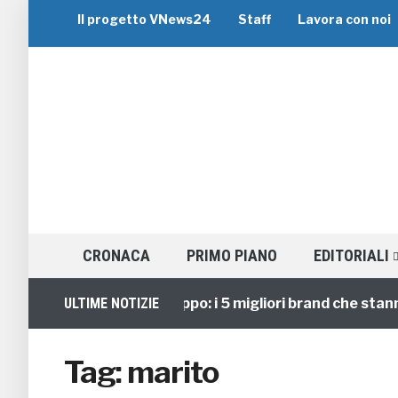
Il progetto VNews24
Staff
Lavora con noi
CRONACA
PRIMO PIANO
EDITORIALI
Viaggi di Gruppo: i 5 migliori brand che stanno g
ULTIME NOTIZIE
Tag:
marito