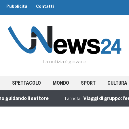
Pubblicità
Contatti
La notizia è giovane
SPETTACOLO
MONDO
SPORT
CULTURA
uidando il settore
Viaggi di gruppo: l’espe
1 annofa