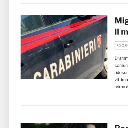
Mig
il 
CRO
Dramma 
comune
ridosso
vittima
prima de