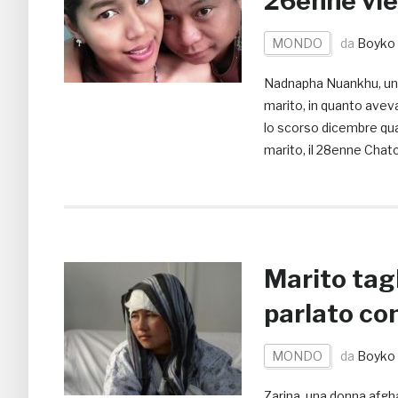
26enne vie
MONDO
da
Boyko 
Nadnapha Nuankhu, una 
marito, in quanto aveva
lo scorso dicembre quan
marito, il 28enne Chatc
Marito tagl
parlato con
MONDO
da
Boyko 
Zarina, una donna afgha