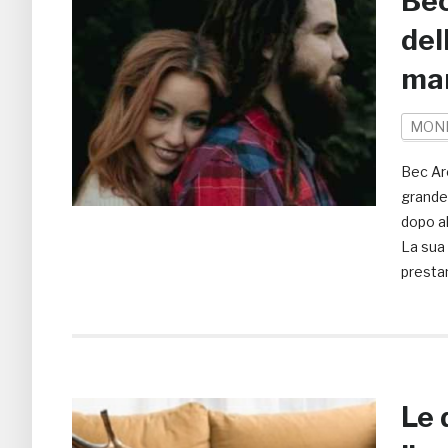
Bec
del
mar
MON
Bec Ar
grande 
dopo al
La sua 
prestan
Le 