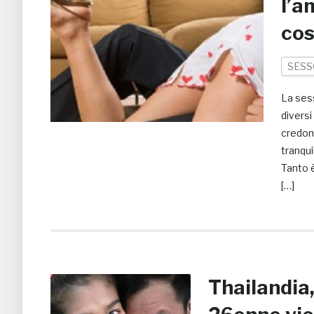
l’a
co
SESS
La sess
diversi
credon
tranqui
Tanto 
[…]
Thailandia,