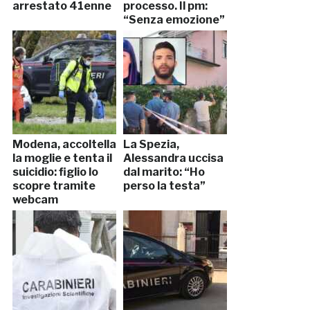
arrestato 41enne
processo. Il pm:
“Senza emozione”
Modena, accoltella
La Spezia,
la moglie e tenta il
Alessandra uccisa
suicidio: figlio lo
dal marito: “Ho
scopre tramite
perso la testa”
webcam