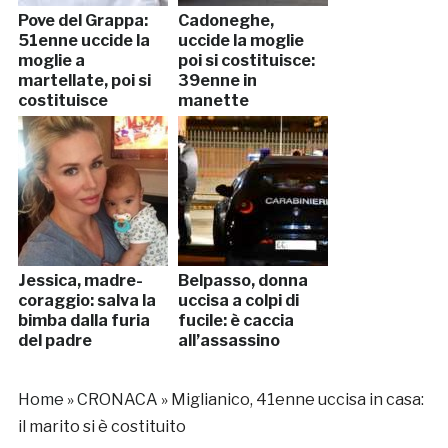
Pove del Grappa:
Cadoneghe,
51enne uccide la
uccide la moglie
moglie a
poi si costituisce:
martellate, poi si
39enne in
costituisce
manette
Jessica, madre-
Belpasso, donna
coraggio: salva la
uccisa a colpi di
bimba dalla furia
fucile: è caccia
del padre
all’assassino
Home
»
CRONACA
»
Miglianico, 41enne uccisa in casa:
il marito si è costituito