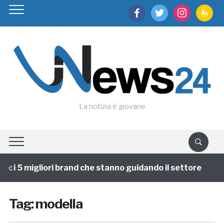
facebook
twitter
instagram
feedburn
La notizia è giovane
 i 5 migliori brand che stanno guidando il settore
1
Tag:
modella