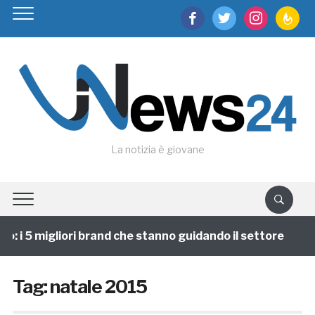
facebook
twitter
instagram
feedburn
La notizia è giovane
: i 5 migliori brand che stanno guidando il settore
1
Tag:
natale 2015