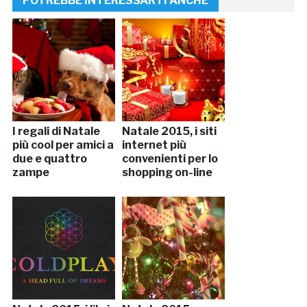
POTREBBE INTERESSARTI ANCHE
I regali di Natale
Natale 2015, i siti
più cool per amici a
internet più
due e quattro
convenienti per lo
zampe
shopping on-line