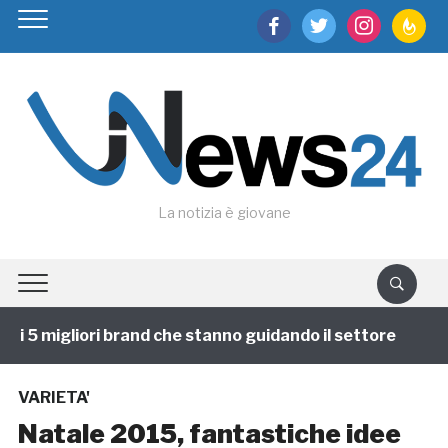
facebook
twitter
instagram
feedburn
La notizia è giovane
i 5 migliori brand che stanno guidando il settore
1 a
VARIETA'
Natale 2015, fantastiche idee