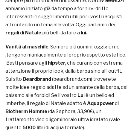
sempre più frenetica ed incessante. Noi di
VNews24
abbiamo iniziato già da tempo a fornirvi dritte
interessanti e suggerimenti utili per i vostri acquisti,
affrontando un tema alla volta. Oggi parliamo dei
regali di Natale
più belli da fare a
lui.
Vanità al maschile
. Sempre più uomini, oggigiorno
,tengono maniacalmente al proprio aspetto estetico.
Basti pensare agli
hipster
, che curano con estrema
attenzione il proprio look, dalla barba sino all’ outfit.
Sul sito
Beardbrand
(beardbrand.com) troverete
molte idee regalo adatte ad un amante della barba, dal
balsamo alle forbici! Se il vostro
Lu
i è un bello ed
imberbe, il regalo di Natale adatto è
Aquapower
di
Biotherm Homme
(da Sephora, 33,90€), un
trattamento viso oligominerale ultra idratate (vale
quanto
5000 litri
di acqua termale).