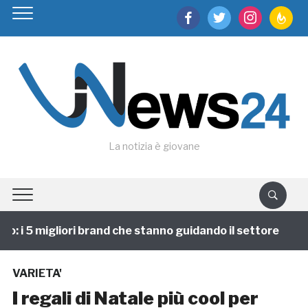
facebook
twitter
instagram
feedburn
La notizia è giovane
 i 5 migliori brand che stanno guidando il settore
1
VARIETA'
I regali di Natale più cool per