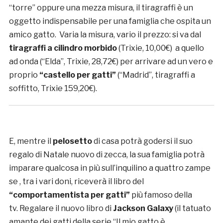
“torre” oppure una mezza misura, il tiragraffi è un
oggetto indispensabile per una famiglia che ospita un
amico gatto. Varia la misura, vario il prezzo: si va dal
tiragraffi a cilindro morbido
(Trixie, 10,00€) a quello
ad onda (“Elda”, Trixie, 28,72€) per arrivare ad un vero e
proprio
“castello per gatti”
(“Madrid”, tiragraffi a
soffitto, Trixie 159,20€).
E, mentre il
pelosetto
di casa potrà godersi il suo
regalo di Natale nuovo di zecca, la sua famiglia potrà
imparare qualcosa in più sull’inquilino a quattro zampe
se , tra i vari doni, riceverà il libro del
“comportamentista per gatti”
più famoso della
tv. Regalare il nuovo libro di
Jackson Galaxy
(il tatuato
amante dei gatti della serie “Il mio gatto è