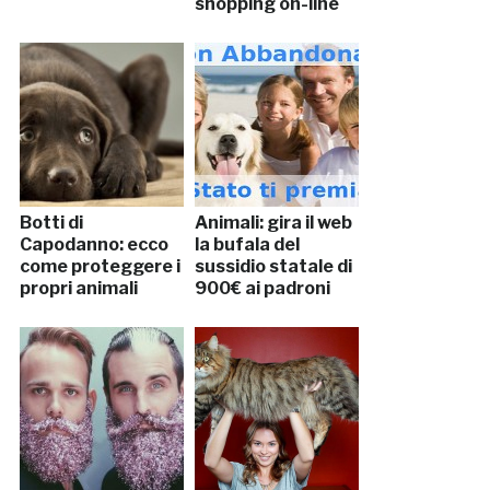
shopping on-line
Botti di
Animali: gira il web
Capodanno: ecco
la bufala del
come proteggere i
sussidio statale di
propri animali
900€ ai padroni