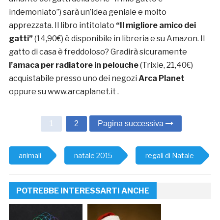
indemoniato”) sarà un’idea geniale e molto
apprezzata. Il libro intitolato
“Il migliore amico dei
gatti”
(14,90€) è disponibile in libreria e su Amazon. Il
gatto di casa è freddoloso? Gradirà sicuramente
l’amaca per radiatore in pelouche
(Trixie, 21,40€)
acquistabile presso uno dei negozi
Arca Planet
oppure su www.arcaplanet.it .
1
2
Pagina successiva
animali
natale 2015
regali di Natale
POTREBBE INTERESSARTI ANCHE