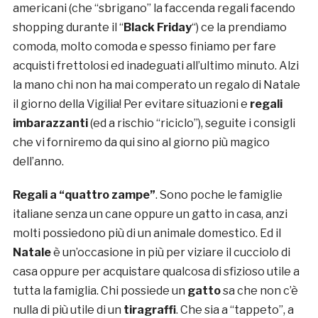
americani (che “sbrigano” la faccenda regali facendo
shopping durante il “
Black Friday
“) ce la prendiamo
comoda, molto comoda e spesso finiamo per fare
acquisti frettolosi ed inadeguati all’ultimo minuto. Alzi
la mano chi non ha mai comperato un regalo di Natale
il giorno della Vigilia! Per evitare situazioni e
regali
imbarazzanti
(ed a rischio “riciclo”), seguite i consigli
che vi forniremo da qui sino al giorno più magico
dell’anno.
Regali a “quattro zampe”
. Sono poche le famiglie
italiane senza un cane oppure un gatto in casa, anzi
molti possiedono più di un animale domestico. Ed il
Natale
è un’occasione in più per viziare il cucciolo di
casa oppure per acquistare qualcosa di sfizioso utile a
tutta la famiglia. Chi possiede un
gatto
sa che non c’è
nulla di più utile di un
tiragraffi
. Che sia a “tappeto”, a