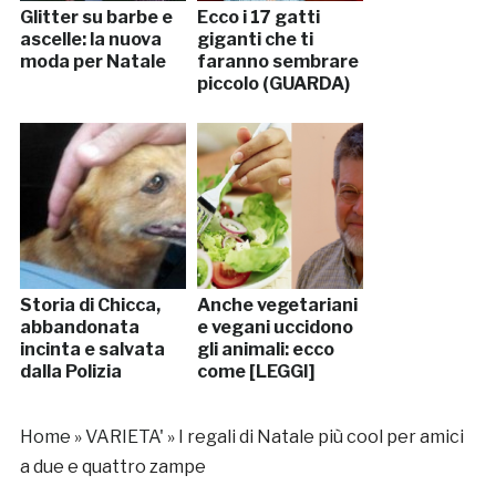
Glitter su barbe e
Ecco i 17 gatti
ascelle: la nuova
giganti che ti
moda per Natale
faranno sembrare
piccolo (GUARDA)
Storia di Chicca,
Anche vegetariani
abbandonata
e vegani uccidono
incinta e salvata
gli animali: ecco
dalla Polizia
come [LEGGI]
Home
»
VARIETA'
»
I regali di Natale più cool per amici
a due e quattro zampe