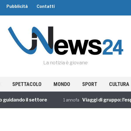
Pubblicità
Contatti
La notizia è giovane
SPETTACOLO
MONDO
SPORT
CULTURA
dando il settore
Viaggi di gruppo: l’esper
1 annofa