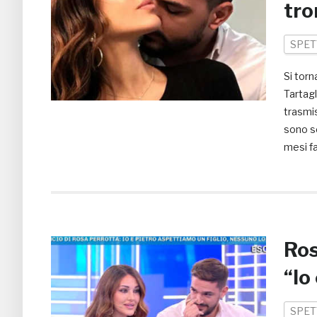
tro
SPET
Si torn
Tartagl
trasmis
sono s
mesi fa
Ros
“Io
SPET