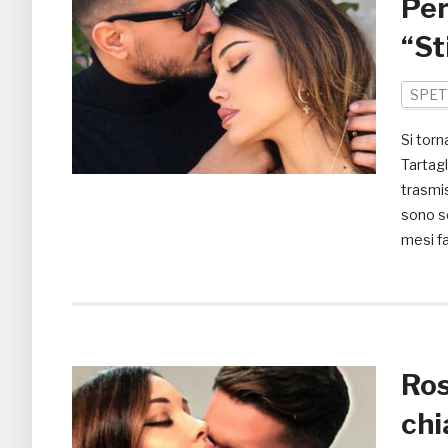
Per
“St
SPET
Si torn
Tartagl
trasmis
sono s
mesi fa
Ros
chi