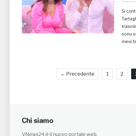
Si cont
Tartagl
trasmis
sono s
mesi fa
← Precedente
1
2
Chi siamo
VNews24 è il nuovo portale web,