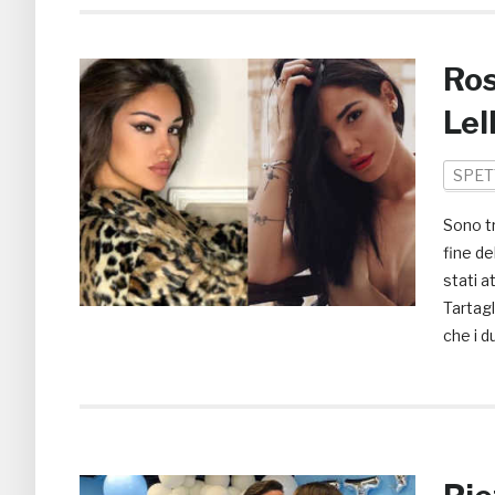
Ros
Lel
SPET
Sono t
fine de
stati 
Tartagl
che i d