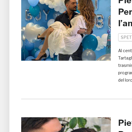
Pie
Per
l’a
SPET
Al cent
Tartagl
trasmis
program
del lor
Pie