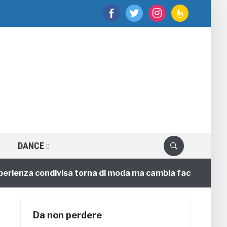
facebook
twitter
instagram
feedburner
DANCE
ienza condivisa torna di moda ma cambia faccia
4 ann
Da non perdere