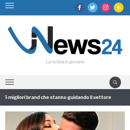
facebook
twitter
instagram
feedburn
La notizia è giovane
 migliori brand che stanno guidando il settore
1 anno