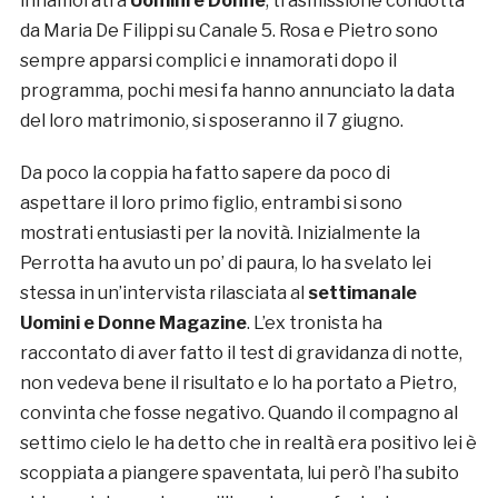
innamorati a
Uomini e Donne
, trasmissione condotta
da Maria De Filippi su Canale 5. Rosa e Pietro sono
sempre apparsi complici e innamorati dopo il
programma, pochi mesi fa hanno annunciato la data
del loro matrimonio, si sposeranno il 7 giugno.
Da poco la coppia ha fatto sapere da poco di
aspettare il loro primo figlio, entrambi si sono
mostrati entusiasti per la novità. Inizialmente la
Perrotta ha avuto un po’ di paura, lo ha svelato lei
stessa in un’intervista rilasciata al
settimanale
Uomini e Donne Magazine
. L’ex tronista ha
raccontato di aver fatto il test di gravidanza di notte,
non vedeva bene il risultato e lo ha portato a Pietro,
convinta che fosse negativo. Quando il compagno al
settimo cielo le ha detto che in realtà era positivo lei è
scoppiata a piangere spaventata, lui però l’ha subito