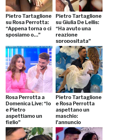
Pietro Tartaglione
Pietro Tartaglione
su Rosa Perrotta:
su Giulia De Lellis:
“Appena torna o ci
“Ha avuto una
sposiamo o…”
reazione
spropositata”
Rosa Perrotta a
Pietro Tartaglione
Domenica Live: “Io
e Rosa Perrotta
e Pietro
aspettano un
aspettiamo un
maschio:
figlio”
l’annuncio