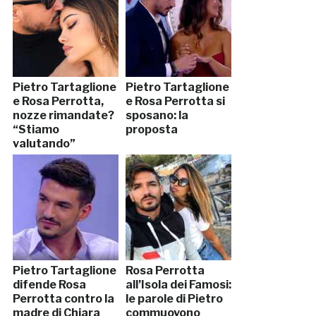
Pietro Tartaglione
Pietro Tartaglione
e Rosa Perrotta,
e Rosa Perrotta si
nozze rimandate?
sposano: la
“Stiamo
proposta
valutando”
Pietro Tartaglione
Rosa Perrotta
difende Rosa
all’Isola dei Famosi:
Perrotta contro la
le parole di Pietro
madre di Chiara
commuovono