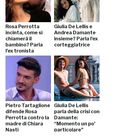
Rosa Perrotta
Giulia De Lellis e
incinta, come si
Andrea Damante
chiamerà il
insieme? Parla l’ex
bambino? Parla
corteggiatrice
l’ex tronista
Pietro Tartaglione
Giulia De Lellis
difende Rosa
parla della crisi con
Perrotta contro la
Damante:
madre di Chiara
“Momento un po’
Nasti
particolare”