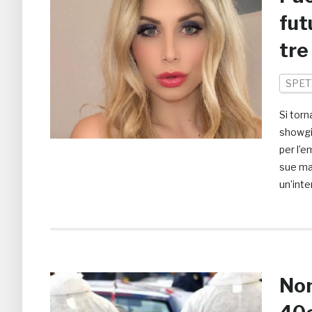
fut
tre
SPET
Si torn
showgi
per l’e
sue mam
un’inte
Non