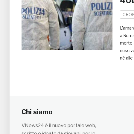
40e
CRO
L’amara
a Roma,
morto a
riusciv
né alle
Chi siamo
VNews24 è il nuovo portale web,
scritto e ideato da giovani, per le