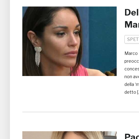
Del
Mar
SPET
Marco N
preoccu
conces
non ave
della ‘
detto [
Pao