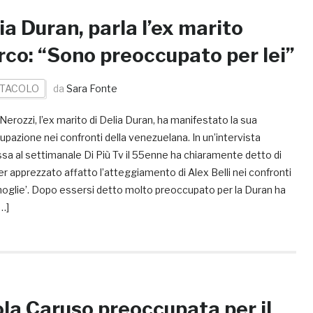
ia Duran, parla l’ex marito
co: “Sono preoccupato per lei”
TACOLO
da
Sara Fonte
erozzi, l’ex marito di Delia Duran, ha manifestato la sua
pazione nei confronti della venezuelana. In un’intervista
sa al settimanale Di Più Tv il 55enne ha chiaramente detto di
r apprezzato affatto l’atteggiamento di Alex Belli nei confronti
moglie’. Dopo essersi detto molto preoccupato per la Duran ha
…]
la Caruso preoccupata per il