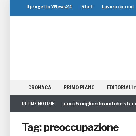
Il progetto VNews24
Staff
Lavora con noi
CRONACA
PRIMO PIANO
EDITORIALI
ULTIME NOTIZIE
Viaggi di Gruppo: i 5 migliori brand che stanno 
Tag:
preoccupazione