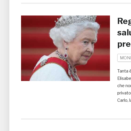
Reg
sal
pre
MON
Tanta è
Elisabe
che non
privato
Carlo, 