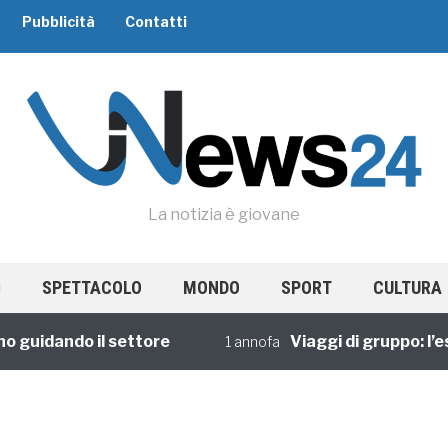
Pubblicità
Contatti
La notizia è giovane
SPETTACOLO
MONDO
SPORT
CULTURA
guidando il settore
Viaggi di gruppo: l’esp
1 annofa