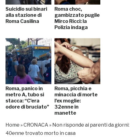
Suicidio sui binari
Roma choc,
alla stazione di
gambizzato pugile
Roma Casilina
Mirco Ricci: la
Polizia indaga
Roma, panico in
Roma, picchia e
metro A, tubo si
minaccia di morte
stacca: “C’era
l’ex moglie:
odore di bruciato”
32enne in
manette
Home
»
CRONACA
»
Non risponde ai parenti da giorni:
40enne trovato morto in casa