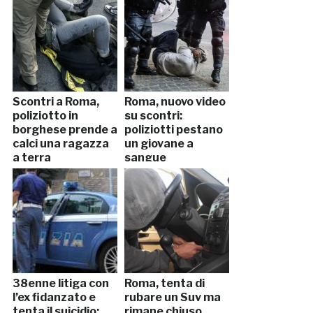
Scontri a Roma,
Roma, nuovo video
poliziotto in
su scontri:
borghese prende a
poliziotti pestano
calci una ragazza
un giovane a
a terra
sangue
38enne litiga con
Roma, tenta di
l’ex fidanzato e
rubare un Suv ma
tenta il suicidio:
rimane chiuso