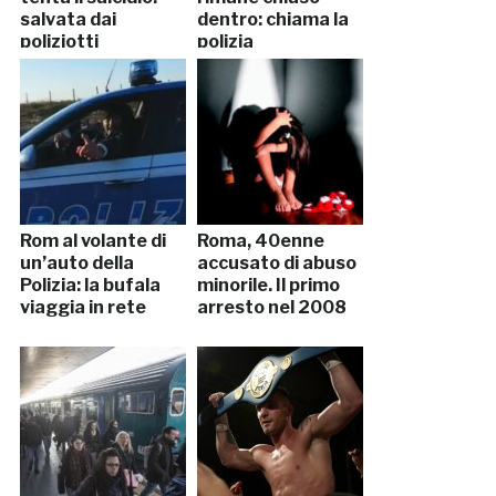
salvata dai
dentro: chiama la
poliziotti
polizia
Rom al volante di
Roma, 40enne
un’auto della
accusato di abuso
Polizia: la bufala
minorile. Il primo
viaggia in rete
arresto nel 2008