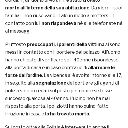
Gordiani, un uomo di 40 anni è stato
trovato
morto all’interno della sua abitazione
. Da giorni i suoi
familiari non riuscivano in alcun modo a mettersi in
contatto con lui,
non rispondeva
né alle telefonate né
ai messaggi.
Piuttosto
preoccupati, i parenti della vittima
si sono
messi in contatto con il portiere del palazzo. All’uomo
hanno chiesto di verificare se il 40enne rispondesse
alla porta di casa e in caso contrario di
allarmare le
forze dell’ordine
. La vicenda si è svolta intorno alle 17,
in seguito alla
segnalazione
del portiere gli agenti di
polizia si sono recati sul posto per capire se fosse
successo qualcosa al 40enne. L’uomo non ha mai
risposto alla porta, i poliziotti hanno quindi fatto
irruzione in casa e
lo ha trovato morto
.
Sul posto oltre alla Polizia è intervenuto anche il