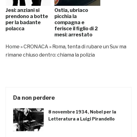
Jesi: anziani si
Ostia, ubriaco
prendono a botte
picchia la
per la badante
compagna e
polacca
ferisce il figlio di 2
mesi: arrestato
Home
»
CRONACA
»
Roma, tenta di rubare un Suv ma
rimane chiuso dentro: chiama la polizia
Da non perdere
8 novembre 1934, Nobel per la
Letteratura a Luigi Pirandello