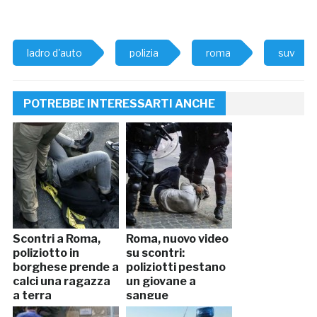
ladro d'auto
polizia
roma
suv
POTREBBE INTERESSARTI ANCHE
Scontri a Roma,
Roma, nuovo video
poliziotto in
su scontri:
borghese prende a
poliziotti pestano
calci una ragazza
un giovane a
a terra
sangue