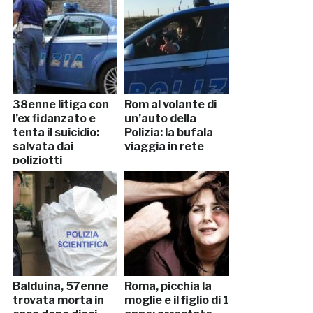
38enne litiga con
Rom al volante di
l’ex fidanzato e
un’auto della
tenta il suicidio:
Polizia: la bufala
salvata dai
viaggia in rete
poliziotti
Balduina, 57enne
Roma, picchia la
trovata morta in
moglie e il figlio di 1