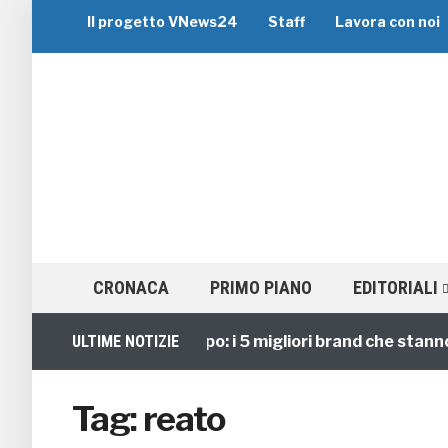
Il progetto VNews24
Staff
Lavora con noi
CRONACA
PRIMO PIANO
EDITORIALI
Viaggi di Gruppo: i 5 migliori brand che stanno gu
ULTIME NOTIZIE
Tag:
reato