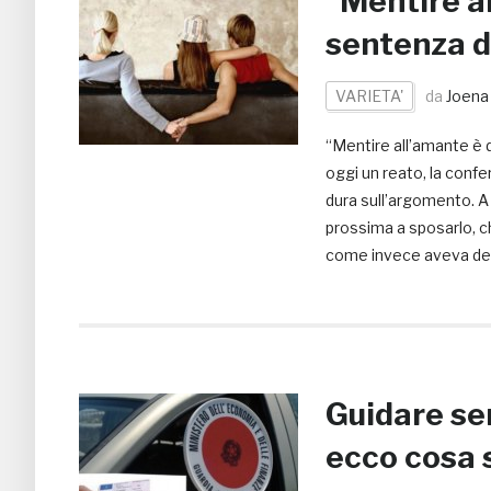
“Mentire al
sentenza d
VARIETA'
da
Joena
“Mentire all’amante è 
oggi un reato, la confe
dura sull’argomento. A 
prossima a sposarlo, c
come invece aveva de
Guidare se
ecco cosa s