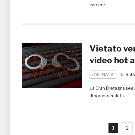
carcere.
Vietato ven
video hot 
CRONACA
da
Raff
La Gran Bretagna segue
di porno-vendetta.
1
2