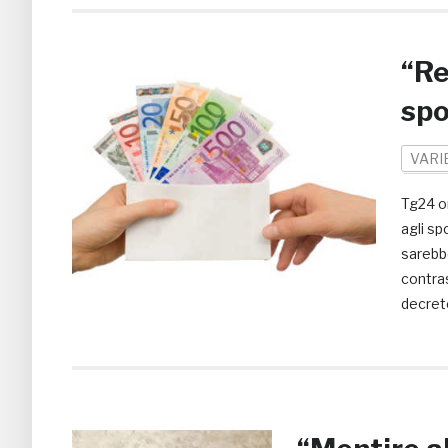
“Re
spo
VARI
Tg24 or
agli sp
sarebb
contras
decret