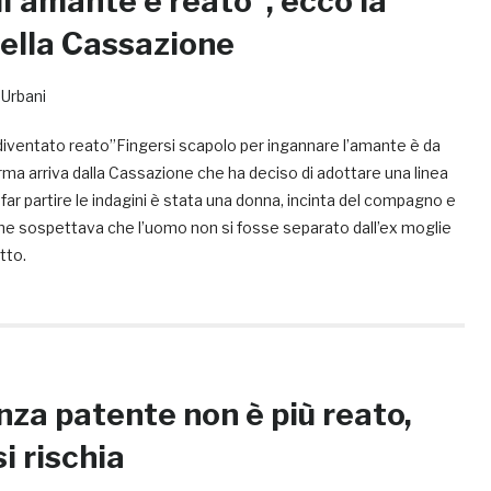
l’amante è reato”, ecco la
ella Cassazione
 Urbani
diventato reato”Fingersi scapolo per ingannare l’amante è da
rma arriva dalla Cassazione che ha deciso di adottare una linea
far partire le indagini è stata una donna, incinta del compagno e
he sospettava che l’uomo non si fosse separato dall’ex moglie
tto.
nza patente non è più reato,
i rischia