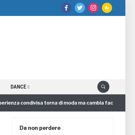
facebook
twitter
instagram
feedburner
DANCE
rienza condivisa torna di moda ma cambia faccia
4 an
Da non perdere