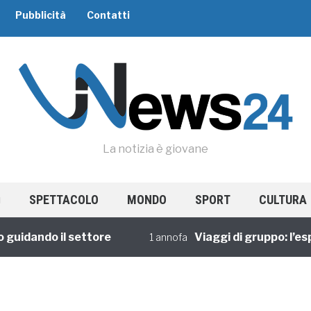
Pubblicità
Contatti
La notizia è giovane
SPETTACOLO
MONDO
SPORT
CULTURA
idando il settore
Viaggi di gruppo: l’espe
1 annofa