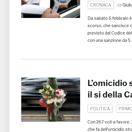
CRONACA
da
Giul
Da sabato 6 febbraio è
scorso, che sancisce c
previsto dal Codice dell
con una sanzione da 5 a
L’omicidio 
il si della
POLITICA
PRIMO
Con 267 voti a favore, 
che fa dell’omicidio st