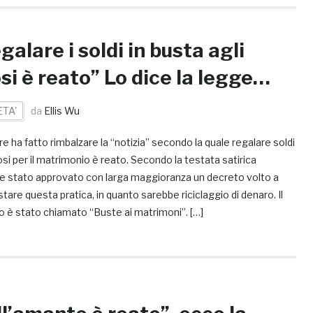
galare i soldi in busta agli
si è reato” Lo dice la legge…
ETA'
da
Ellis Wu
e ha fatto rimbalzare la “notizia” secondo la quale regalare soldi
osi per il matrimonio è reato. Secondo la testata satirica
e stato approvato con larga maggioranza un decreto volto a
tare questa pratica, in quanto sarebbe riciclaggio di denaro. Il
o è stato chiamato “Buste ai matrimoni”. […]