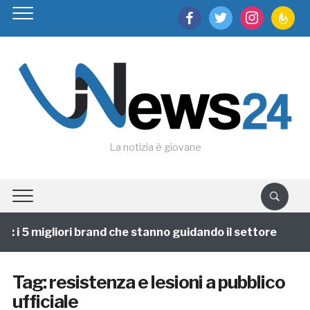
facebook
twitter
instagram
feedburn
La notizia è giovane
i 5 migliori brand che stanno guidando il settore
1 
Tag:
resistenza e lesioni a pubblico
ufficiale