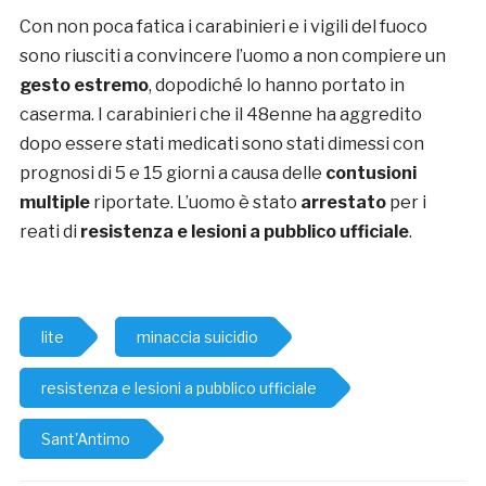
Con non poca fatica i carabinieri e i vigili del fuoco
sono riusciti a convincere l’uomo a non compiere un
gesto estremo
, dopodiché lo hanno portato in
caserma. I carabinieri che il 48enne ha aggredito
dopo essere stati medicati sono stati dimessi con
prognosi di 5 e 15 giorni a causa delle
contusioni
multiple
riportate. L’uomo è stato
arrestato
per i
reati di
resistenza e lesioni a pubblico ufficiale
.
lite
minaccia suicidio
resistenza e lesioni a pubblico ufficiale
Sant'Antimo