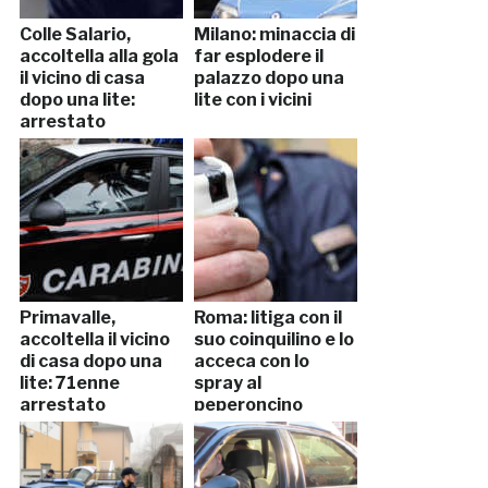
Colle Salario,
Milano: minaccia di
accoltella alla gola
far esplodere il
il vicino di casa
palazzo dopo una
dopo una lite:
lite con i vicini
arrestato
Primavalle,
Roma: litiga con il
accoltella il vicino
suo coinquilino e lo
di casa dopo una
acceca con lo
lite: 71enne
spray al
arrestato
peperoncino