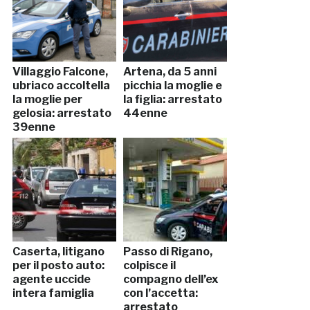
Villaggio Falcone,
Artena, da 5 anni
ubriaco accoltella
picchia la moglie e
la moglie per
la figlia: arrestato
gelosia: arrestato
44enne
39enne
Caserta, litigano
Passo di Rigano,
per il posto auto:
colpisce il
agente uccide
compagno dell’ex
intera famiglia
con l’accetta:
arrestato