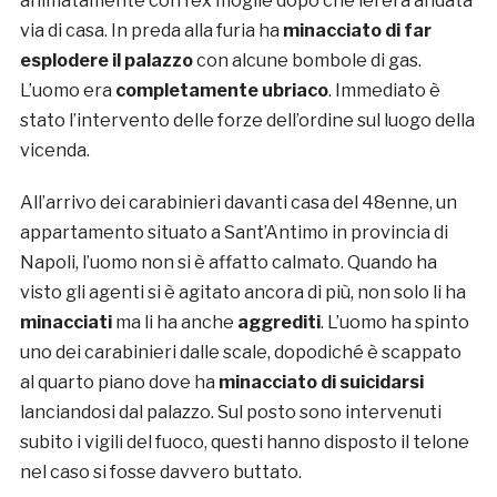
animatamente con l’ex moglie dopo che lei era andata
via di casa. In preda alla furia ha
minacciato di far
esplodere il palazzo
con alcune bombole di gas.
L’uomo era
completamente ubriaco
. Immediato è
stato l’intervento delle forze dell’ordine sul luogo della
vicenda.
All’arrivo dei carabinieri davanti casa del 48enne, un
appartamento situato a Sant’Antimo in provincia di
Napoli, l’uomo non si è affatto calmato. Quando ha
visto gli agenti si è agitato ancora di più, non solo li ha
minacciati
ma li ha anche
aggrediti
. L’uomo ha spinto
uno dei carabinieri dalle scale, dopodiché è scappato
al quarto piano dove ha
minacciato di suicidarsi
lanciandosi dal palazzo. Sul posto sono intervenuti
subito i vigili del fuoco, questi hanno disposto il telone
nel caso si fosse davvero buttato.