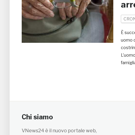
arr
CRO
È succ
uomo di
costrin
L’uomo,
famigli
Chi siamo
VNews24 è il nuovo portale web,