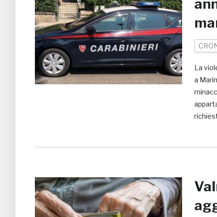
ann
ma
CRO
La viol
a Marin
minacci
apparta
richies
Val
agg