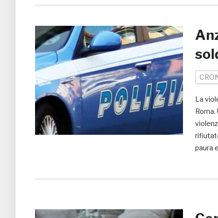
Anz
sol
CRO
La viol
Roma. 
violenz
rifiuta
paura e