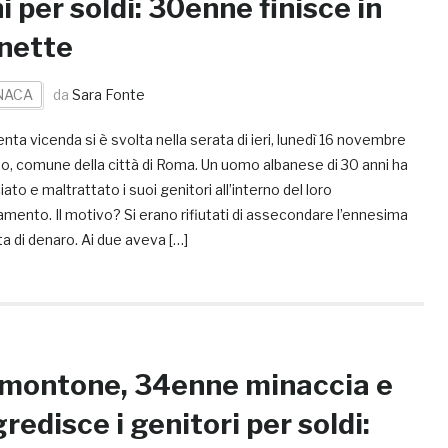
i per soldi: 30enne finisce in
nette
NACA
da
Sara Fonte
enta vicenda si è svolta nella serata di ieri, lunedì 16 novembre
o, comune della città di Roma. Un uomo albanese di 30 anni ha
ato e maltrattato i suoi genitori all’interno del loro
mento. Il motivo? Si erano rifiutati di assecondare l’ennesima
ta di denaro. Ai due aveva […]
montone, 34enne minaccia e
redisce i genitori per soldi: