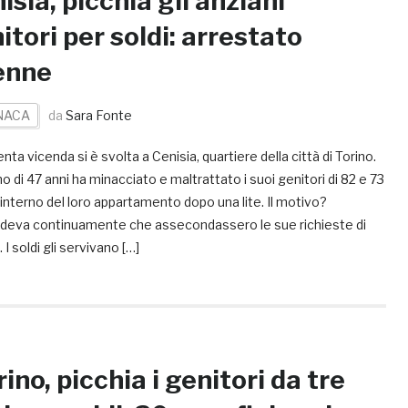
isia, picchia gli anziani
itori per soldi: arrestato
enne
NACA
da
Sara Fonte
enta vicenda si è svolta a Cenisia, quartiere della città di Torino.
 di 47 anni ha minacciato e maltrattato i suoi genitori di 82 e 73
l’interno del loro appartamento dopo una lite. Il motivo?
deva continuamente che assecondassero le sue richieste di
 I soldi gli servivano […]
ino, picchia i genitori da tre