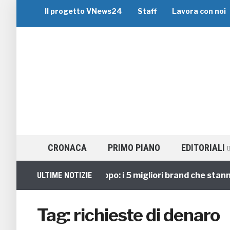
Il progetto VNews24
Staff
Lavora con noi
CRONACA
PRIMO PIANO
EDITORIALI
Viaggi di Gruppo: i 5 migliori brand che stanno g
ULTIME NOTIZIE
Tag:
richieste di denaro