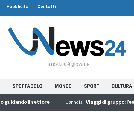
Pubblicità
Contatti
La notizia è giovane
SPETTACOLO
MONDO
SPORT
CULTURA
uidando il settore
Viaggi di gruppo: l’espe
1 annofa