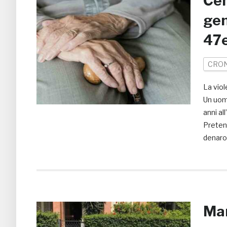
Cen
gen
47
CRO
La viol
Un uomo
anni al
Preten
denaro.
Mar