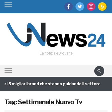
facebook
twitter
instagram
feedburn
La notizia è giovane
i 5 migliori brand che stanno guidando il settore
1 
Tag:
Settimanale Nuovo Tv