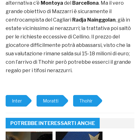
alternativa c’è
Montoya
del
Barcellona
. Ma il vero
grande obiettivo di Mazzarri è sicuramente il
centrocampista del Cagliari
Radja Nainggolan
, già in
estate vicinissimo ai nerazzurri; la trattativa poi saltò
per le richieste eccessive di Cellino. Il prezzo del
giocatore difficilmente potrà abbassarsi, visto che la
sua valutazione rimane salda sui 15-18 milioni di euro;
con l’arrivo di Thohir però potrebbe esserci il grande
regalo per i tifosi nerazzurri.
Inter
Moratti
Thohir
POTREBBE INTERESSARTI ANCHE