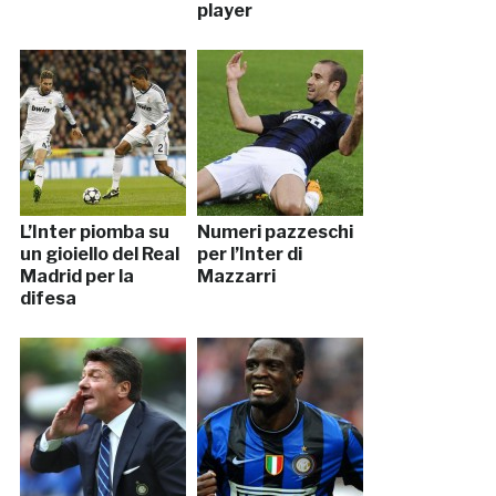
player
L’Inter piomba su
Numeri pazzeschi
un gioiello del Real
per l’Inter di
Madrid per la
Mazzarri
difesa