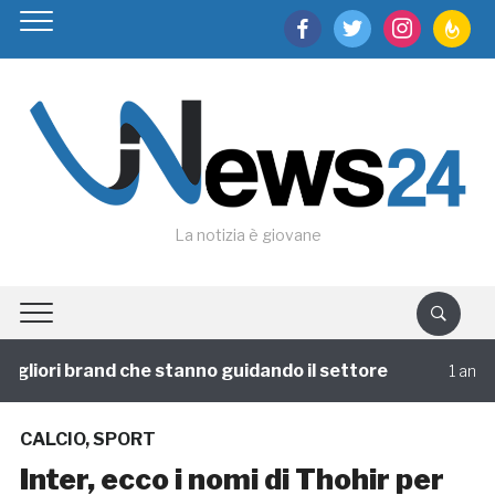
facebook
twitter
instagram
feedburn
La notizia è giovane
gliori brand che stanno guidando il settore
1 annofa
CALCIO
,
SPORT
Inter, ecco i nomi di Thohir per