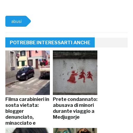
abusi
POTREBBE INTERESSARTI ANCHE
Filma carabinieri in
Prete condannato:
sosta vietata:
abusava di minori
blogger
durante viaggio a
denunciato,
Medjugorje
minacciato e
abusato in