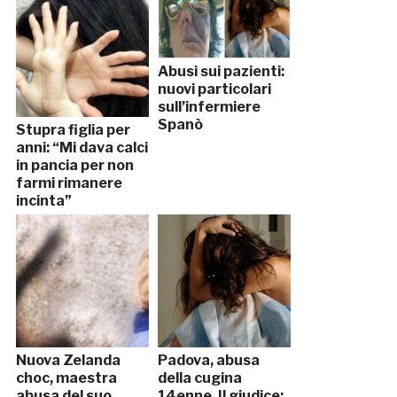
caserma
Abusi sui pazienti:
nuovi particolari
sull’infermiere
Spanò
Stupra figlia per
anni: “Mi dava calci
in pancia per non
farmi rimanere
incinta”
Nuova Zelanda
Padova, abusa
choc, maestra
della cugina
abusa del suo
14enne. Il giudice: