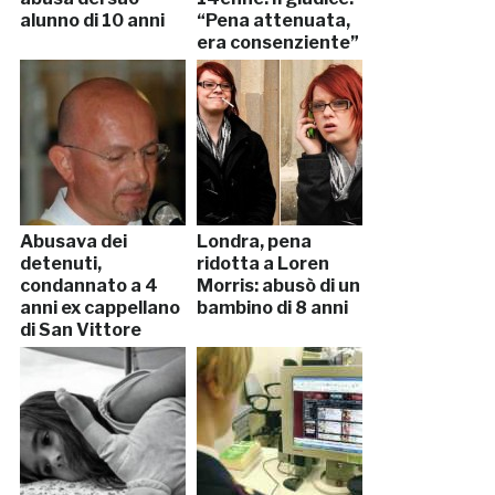
alunno di 10 anni
“Pena attenuata,
era consenziente”
Abusava dei
Londra, pena
detenuti,
ridotta a Loren
condannato a 4
Morris: abusò di un
anni ex cappellano
bambino di 8 anni
di San Vittore