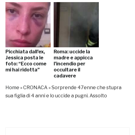
Picchiata dall’ex,
Roma: uccide la
Jessica posta le
madre e appicca
foto: “Ecco come
l’incendio per
mi hai ridotta”
occultare il
cadavere
Home
»
CRONACA
»
Sorprende 47enne che stupra
sua figlia di 4 anni e lo uccide a pugni. Assolto