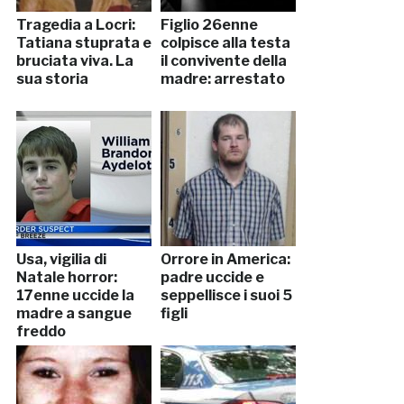
Tragedia a Locri:
Figlio 26enne
Tatiana stuprata e
colpisce alla testa
bruciata viva. La
il convivente della
sua storia
madre: arrestato
Usa, vigilia di
Orrore in America:
Natale horror:
padre uccide e
17enne uccide la
seppellisce i suoi 5
madre a sangue
figli
freddo