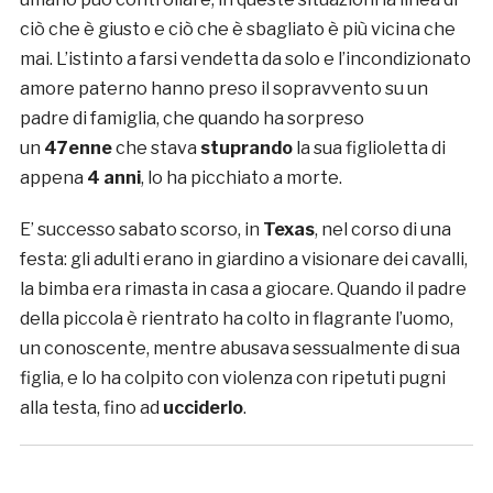
ciò che è giusto e ciò che è sbagliato è più vicina che
mai. L’istinto a farsi vendetta da solo e l’incondizionato
amore paterno hanno preso il sopravvento su un
padre di famiglia, che quando ha sorpreso
un
47enne
che stava
stuprando
la sua figlioletta di
appena
4 anni
, lo ha picchiato a morte.
E’ successo sabato scorso, in
Texas
, nel corso di una
festa: gli adulti erano in giardino a visionare dei cavalli,
la bimba era rimasta in casa a giocare. Quando il padre
della piccola è rientrato ha colto in flagrante l’uomo,
un conoscente, mentre abusava sessualmente di sua
figlia, e lo ha colpito con violenza con ripetuti pugni
alla testa, fino ad
ucciderlo
.