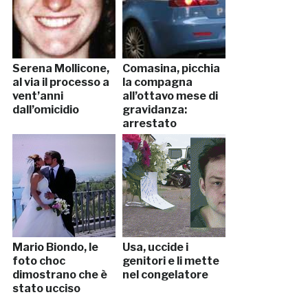
Serena Mollicone,
Comasina, picchia
al via il processo a
la compagna
vent’anni
all’ottavo mese di
dall’omicidio
gravidanza:
arrestato
Mario Biondo, le
Usa, uccide i
foto choc
genitori e li mette
dimostrano che è
nel congelatore
stato ucciso