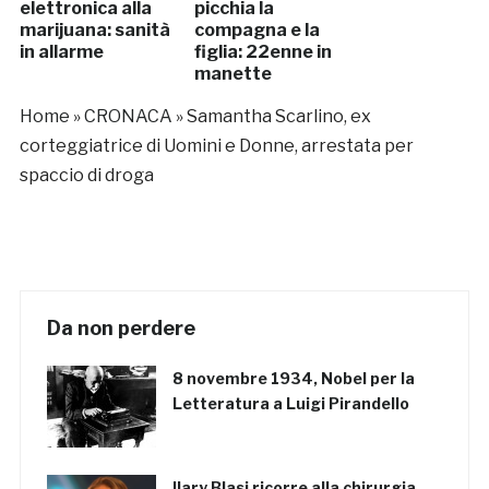
elettronica alla
picchia la
marijuana: sanità
compagna e la
in allarme
figlia: 22enne in
manette
Home
»
CRONACA
»
Samantha Scarlino, ex
corteggiatrice di Uomini e Donne, arrestata per
spaccio di droga
Da non perdere
8 novembre 1934, Nobel per la
Letteratura a Luigi Pirandello
Ilary Blasi ricorre alla chirurgia