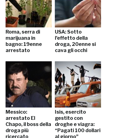
Roma, serra di
USA: Sotto
marijuana in
l’effetto della
bagno: 19enne
droga, 20enne si
arrestato
cava gli occhi
Messico:
Isis, esercito
arrestato El
gestito con
Chapo, il boss della
droghe e viagra:
droga più
“Pagati 100 dollari
ricercato
al giorno”