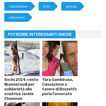
Cassazione
foto
gossip
minorenni
POTREBBE INTERESSARTI ANCHE
Sochi 2014: cento
Yara Gambiraso,
libanesi nudi per
Cassazione a
solidarietà alla
favore di Bossetti:
sciatrice Jackie
parla l’avvocato
Chamoun