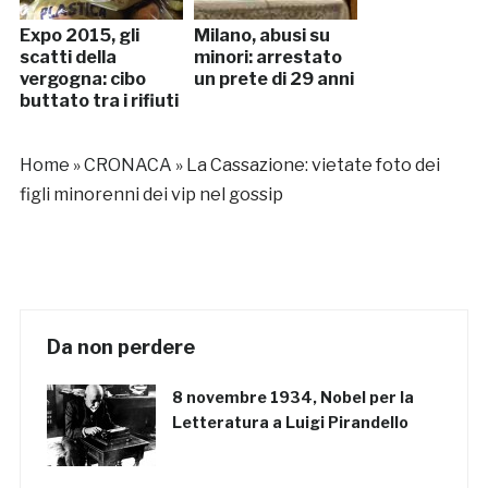
Expo 2015, gli
Milano, abusi su
scatti della
minori: arrestato
vergogna: cibo
un prete di 29 anni
buttato tra i rifiuti
Home
»
CRONACA
»
La Cassazione: vietate foto dei
figli minorenni dei vip nel gossip
Da non perdere
8 novembre 1934, Nobel per la
Letteratura a Luigi Pirandello