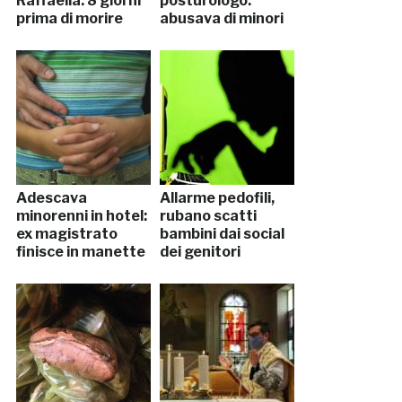
Raffaella: 8 giorni
posturologo:
prima di morire
abusava di minori
Adescava
Allarme pedofili,
minorenni in hotel:
rubano scatti
ex magistrato
bambini dai social
finisce in manette
dei genitori